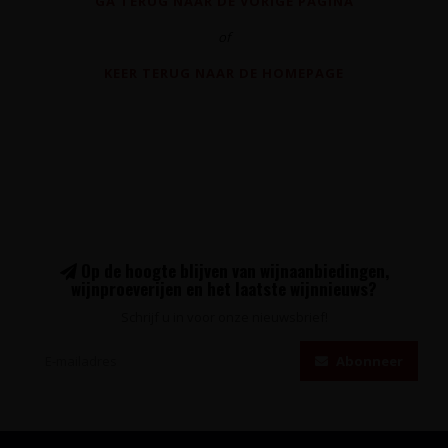
GA TERUG NAAR DE VORIGE PAGINA
of
KEER TERUG NAAR DE HOMEPAGE
Op de hoogte blijven van wijnaanbiedingen,
wijnproeverijen en het laatste wijnnieuws?
Schrijf u in voor onze nieuwsbrief!
Abonneer