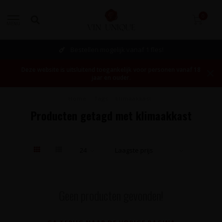
0
MENU
Bestellen mogelijk vanaf 1 fles!
Deze website is uitsluitend toegankelijk voor personen vanaf 18
jaar en ouder.
Home
/
Tags
/
klimaakkast
Producten getagd met klimaakkast
Geen producten gevonden!