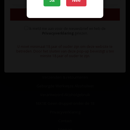
Ja
Nee
Inschrijven
Ik meld me aan voor de nieuwsbrief en heb de
Privacyverklaring
gelezen.
Informatie
U moet minimaal 18 jaar of ouder zijn om deze website te
Over ons
betreden. Door het sluiten van deze pop-up bevestigt u ten
minste 18 jaar of ouder te zijn.
Algemene voorwaarden
Betaalmethoden
Verzenden & retourneren
Geborgde Werkwijze Alcoholwet
Verantwoord Alcoholgebruik
NIX18: Geen druppel onder de 18
Privacyverklaring
Contact
Sitemap