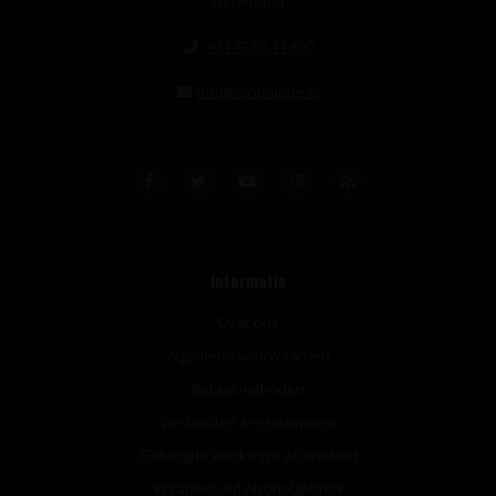
Nederland
+31 73 55 11 600
info@vinunique.nl
Informatie
Over ons
Algemene voorwaarden
Betaalmethoden
Verzenden & retourneren
Geborgde Werkwijze Alcoholwet
Verantwoord Alcoholgebruik