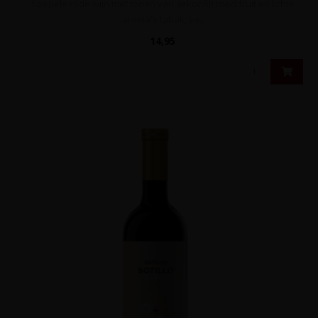
Soepele rode wijn met tonen van gekonfijt rood fruit en lichte
aroma's tabak, va..
14,95