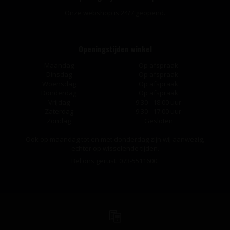
Onze webshop is 24/7 geopend.
Openingstijden winkel
Maandag
Op afspraak
Dinsdag
Op afspraak
Woensdag
Op afspraak
Donderdag
Op afspraak
Vrijdag
9:30 - 18:00 uur
Zaterdag
9:30 - 17:00 uur
Zondag
Gesloten
Ook op maandag tot en met donderdag zijn wij aanwezig,
echter op wisselende tijden.
Bel ons gerust:
073-5511600
.