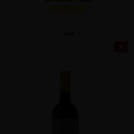
Volle, stevige rode wijn met tonen van tabak en leer en nuances
van confituur, a..
24,95