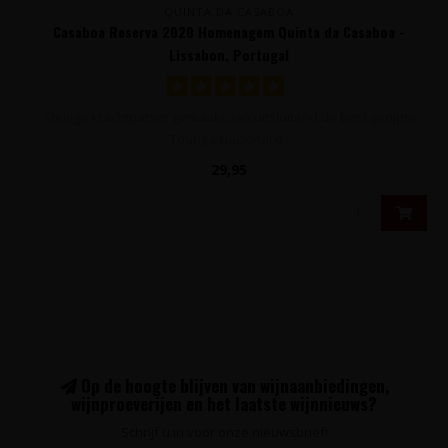
QUINTA DA CASABOA
Casaboa Reserva 2020 Homenagem Quinta da Casaboa -
Lissabon, Portugal
Stevige krachtpatser gemaakt van uitsluitend de best gerijpte
Touriga Nacional d..
29,95
Op de hoogte blijven van wijnaanbiedingen,
wijnproeverijen en het laatste wijnnieuws?
Schrijf u in voor onze nieuwsbrief!