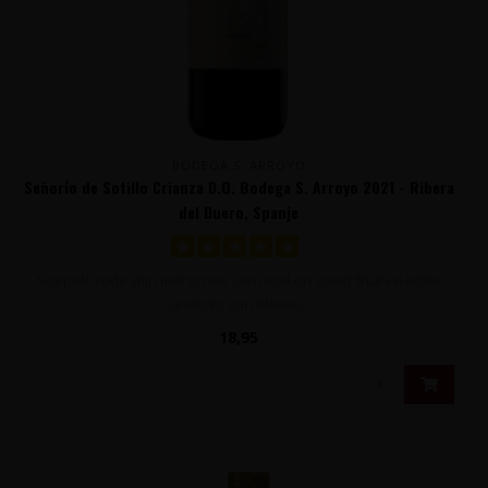
BODEGA S. ARROYO
Señorío de Sotillo Crianza D.O. Bodega S. Arroyo 2021 - Ribera
del Duero, Spanje
Soepele rode wijn met tonen van rood en zwart fruit en lichte
aroma's van bloese..
18,95