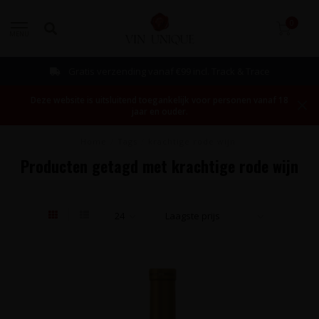
0
MENU
Gratis verzending vanaf €99 incl. Track & Trace
Deze website is uitsluitend toegankelijk voor personen vanaf 18
jaar en ouder.
Home
/
Tags
/
krachtige rode wijn
Producten getagd met krachtige rode wijn