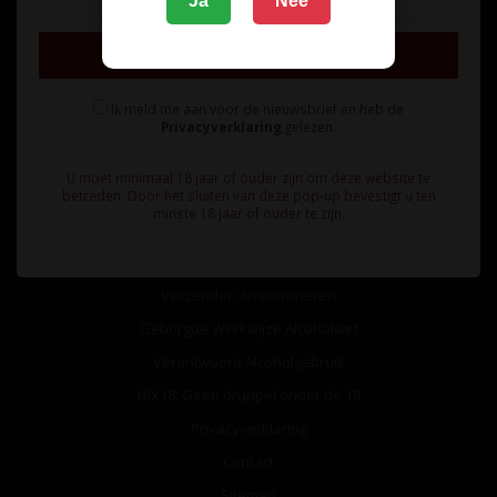
Ja
Nee
Inschrijven
Ik meld me aan voor de nieuwsbrief en heb de
Privacyverklaring
gelezen.
Informatie
U moet minimaal 18 jaar of ouder zijn om deze website te
Over ons
betreden. Door het sluiten van deze pop-up bevestigt u ten
minste 18 jaar of ouder te zijn.
Algemene voorwaarden
Betaalmethoden
Verzenden & retourneren
Geborgde Werkwijze Alcoholwet
Verantwoord Alcoholgebruik
NIX18: Geen druppel onder de 18
Privacyverklaring
Contact
Sitemap