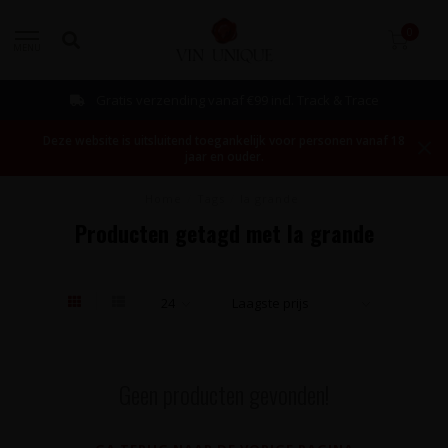
0
MENU
Gratis verzending vanaf €99 incl. Track & Trace
Deze website is uitsluitend toegankelijk voor personen vanaf 18
jaar en ouder.
Home
/
Tags
/
la grande
Producten getagd met la grande
Geen producten gevonden!