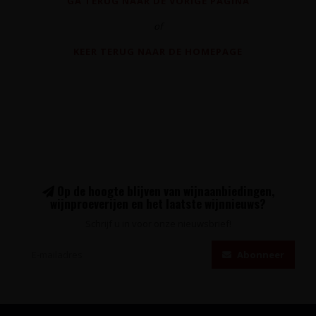
GA TERUG NAAR DE VORIGE PAGINA
of
KEER TERUG NAAR DE HOMEPAGE
Op de hoogte blijven van wijnaanbiedingen,
wijnproeverijen en het laatste wijnnieuws?
Schrijf u in voor onze nieuwsbrief!
Abonneer