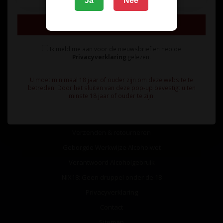
Ja
Nee
Inschrijven
Ik meld me aan voor de nieuwsbrief en heb de
Privacyverklaring
gelezen.
Informatie
U moet minimaal 18 jaar of ouder zijn om deze website te
Over ons
betreden. Door het sluiten van deze pop-up bevestigt u ten
minste 18 jaar of ouder te zijn.
Algemene voorwaarden
Betaalmethoden
Verzenden & retourneren
Geborgde Werkwijze Alcoholwet
Verantwoord Alcoholgebruik
NIX18: Geen druppel onder de 18
Privacyverklaring
Contact
Sitemap