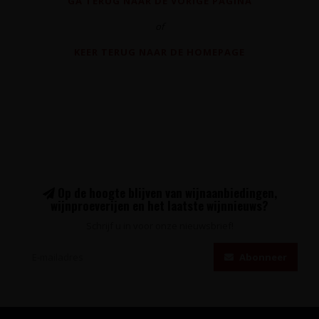
GA TERUG NAAR DE VORIGE PAGINA
of
KEER TERUG NAAR DE HOMEPAGE
Op de hoogte blijven van wijnaanbiedingen,
wijnproeverijen en het laatste wijnnieuws?
Schrijf u in voor onze nieuwsbrief!
Abonneer