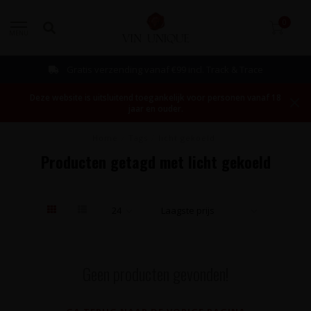
0
MENU
Gratis verzending vanaf €99 incl. Track & Trace
Deze website is uitsluitend toegankelijk voor personen vanaf 18
jaar en ouder.
Home
/
Tags
/
licht gekoeld
Producten getagd met licht gekoeld
Geen producten gevonden!