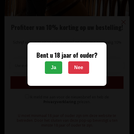
Profiteer van 10% korting op uw bestelling!
Schrijf u in voor onze nieuwsbrief en ontvang eenmalig 10%
korting op uw bestelling.
Bent u 18 jaar of ouder?
Unieke wijnimport sinds 1998!
Ja
Nee
Theerestraat 13
Inschrijven
5271 GB
Sint Michielsgestel
Ik meld me aan voor de nieuwsbrief en heb de
Nederland
Privacyverklaring
gelezen.
+31 73 55 11 600
U moet minimaal 18 jaar of ouder zijn om deze website te
betreden. Door het sluiten van deze pop-up bevestigt u ten
minste 18 jaar of ouder te zijn.
info@vinunique.nl