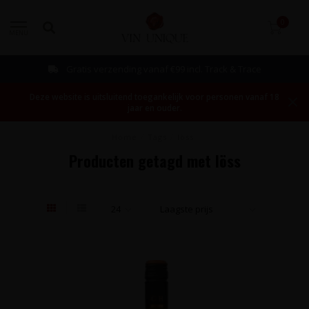
0
MENU
Gratis verzending vanaf €99 incl. Track & Trace
Deze website is uitsluitend toegankelijk voor personen vanaf 18
jaar en ouder.
Home
/
Tags
/
löss
Producten getagd met löss