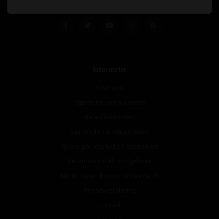
Informatie
Over ons
Algemene voorwaarden
Betaalmethoden
Verzenden & retourneren
Geborgde Werkwijze Alcoholwet
Verantwoord Alcoholgebruik
NIX18: Geen druppel onder de 18
Privacyverklaring
Contact