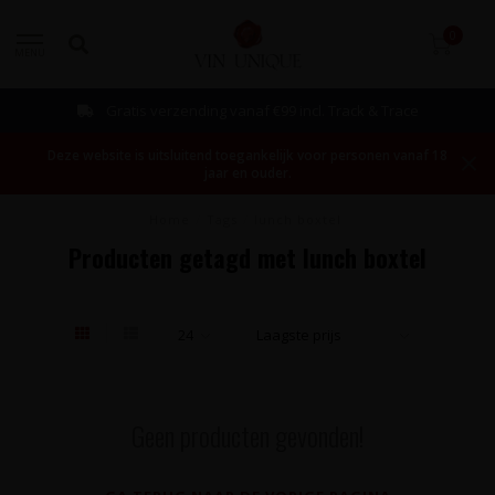
0
MENU
Gratis verzending vanaf €99 incl. Track & Trace
Deze website is uitsluitend toegankelijk voor personen vanaf 18
jaar en ouder.
Home
/
Tags
/
lunch boxtel
Producten getagd met lunch boxtel
Geen producten gevonden!