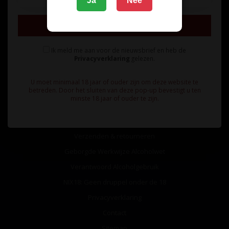
Ja
Nee
Inschrijven
Ik meld me aan voor de nieuwsbrief en heb de
Privacyverklaring
gelezen.
Informatie
U moet minimaal 18 jaar of ouder zijn om deze website te
Over ons
betreden. Door het sluiten van deze pop-up bevestigt u ten
minste 18 jaar of ouder te zijn.
Algemene voorwaarden
Betaalmethoden
Verzenden & retourneren
Geborgde Werkwijze Alcoholwet
Verantwoord Alcoholgebruik
NIX18: Geen druppel onder de 18
Privacyverklaring
Contact
Sitemap