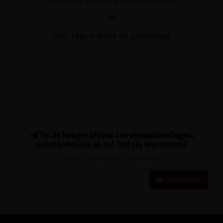
GA TERUG NAAR DE VORIGE PAGINA
of
KEER TERUG NAAR DE HOMEPAGE
Op de hoogte blijven van wijnaanbiedingen,
wijnproeverijen en het laatste wijnnieuws?
Schrijf u in voor onze nieuwsbrief!
Abonneer