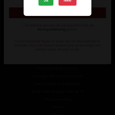
Ja
Nee
Inschrijven
Ik meld me aan voor de nieuwsbrief en heb de
Privacyverklaring
gelezen.
Informatie
U moet minimaal 18 jaar of ouder zijn om deze website te
Over ons
betreden. Door het sluiten van deze pop-up bevestigt u ten
minste 18 jaar of ouder te zijn.
Algemene voorwaarden
Betaalmethoden
Verzenden & retourneren
Geborgde Werkwijze Alcoholwet
Verantwoord Alcoholgebruik
NIX18: Geen druppel onder de 18
Privacyverklaring
Contact
Sitemap