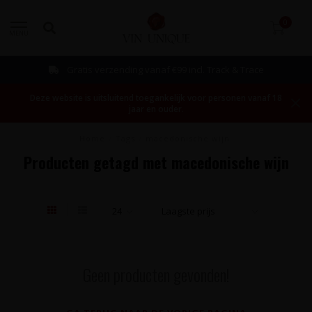
0
MENU
Gratis verzending vanaf €99 incl. Track & Trace
Deze website is uitsluitend toegankelijk voor personen vanaf 18
jaar en ouder.
Home
/
Tags
/
macedonische wijn
Producten getagd met macedonische wijn
Geen producten gevonden!