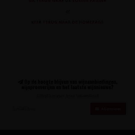
GA TERUG NAAR DE VORIGE PAGINA
of
KEER TERUG NAAR DE HOMEPAGE
Op de hoogte blijven van wijnaanbiedingen,
wijnproeverijen en het laatste wijnnieuws?
Schrijf u in voor onze nieuwsbrief!
Abonneer