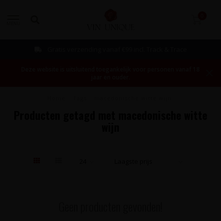
0
MENU
Gratis verzending vanaf €99 incl. Track & Trace
Deze website is uitsluitend toegankelijk voor personen vanaf 18
jaar en ouder.
Home
/
Tags
/
macedonische witte wijn
Producten getagd met macedonische witte
wijn
Geen producten gevonden!