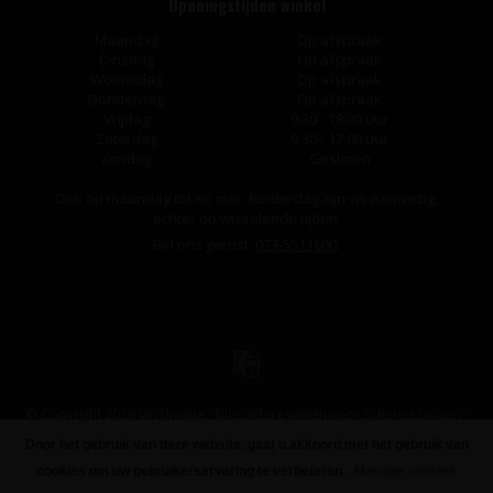
Openingstijden winkel
Maandag
Op afspraak
Dinsdag
Op afspraak
Woensdag
Op afspraak
Donderdag
Op afspraak
Vrijdag
9:30 - 18:00 uur
Zaterdag
9:30 - 17:00 uur
Zondag
Gesloten
Ook op maandag tot en met donderdag zijn wij aanwezig,
echter op wisselende tijden.
Bel ons gerust:
073-5511600
.
© Copyright 2026 Vin Unique - bijzondere wijnen voor scherpe prijzen -
Powered by
Lightspeed
-
Design
by
Dyvelopment
Door het gebruik van deze website, gaat u akkoord met het gebruik van
FILTERS
cookies om uw gebruikerservaring te verbeteren.
Manage cookies