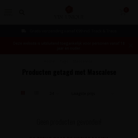
0
MENU
Gratis verzending vanaf €99 incl. Track & Trace
Deze website is uitsluitend toegankelijk voor personen vanaf 18
jaar en ouder.
Home
/
Tags
/
Mascalese
Producten getagd met Mascalese
Geen producten gevonden!