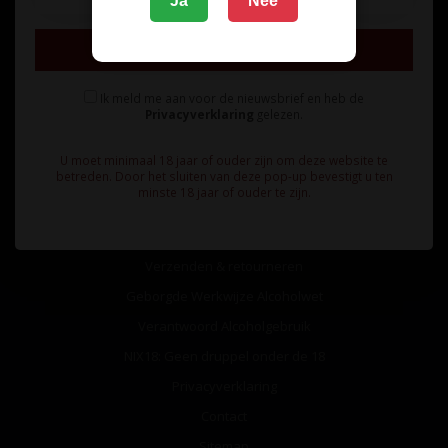
Ja
Nee
Inschrijven
Ik meld me aan voor de nieuwsbrief en heb de
Privacyverklaring
gelezen.
Informatie
U moet minimaal 18 jaar of ouder zijn om deze website te
Over ons
betreden. Door het sluiten van deze pop-up bevestigt u ten
minste 18 jaar of ouder te zijn.
Algemene voorwaarden
Betaalmethoden
Verzenden & retourneren
Geborgde Werkwijze Alcoholwet
Verantwoord Alcoholgebruik
NIX18: Geen druppel onder de 18
Privacyverklaring
Contact
Sitemap