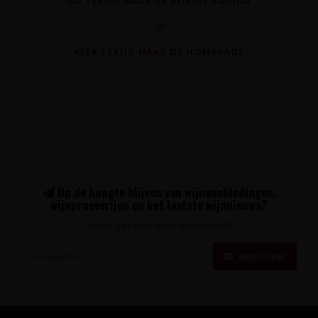
GA TERUG NAAR DE VORIGE PAGINA
of
KEER TERUG NAAR DE HOMEPAGE
Op de hoogte blijven van wijnaanbiedingen,
wijnproeverijen en het laatste wijnnieuws?
Schrijf u in voor onze nieuwsbrief!
Abonneer