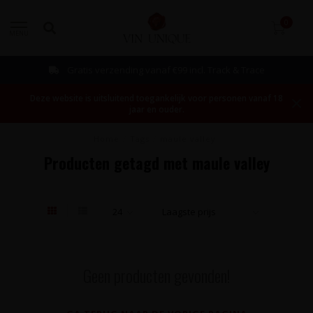
0
MENU
Gratis verzending vanaf €99 incl. Track & Trace
Deze website is uitsluitend toegankelijk voor personen vanaf 18
jaar en ouder.
Home
/
Tags
/
maule valley
Producten getagd met maule valley
Geen producten gevonden!