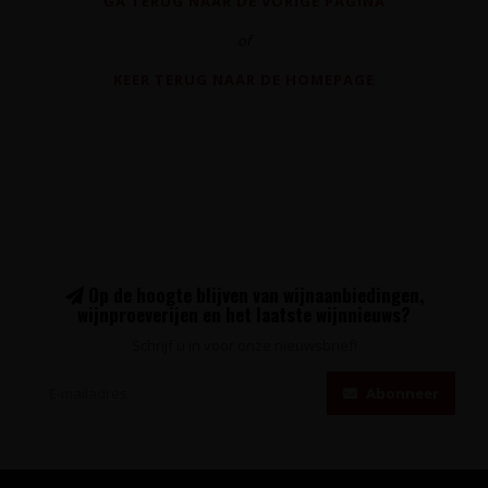
GA TERUG NAAR DE VORIGE PAGINA
of
KEER TERUG NAAR DE HOMEPAGE
Op de hoogte blijven van wijnaanbiedingen,
wijnproeverijen en het laatste wijnnieuws?
Schrijf u in voor onze nieuwsbrief!
Abonneer