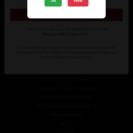
Ja
Nee
Inschrijven
Ik meld me aan voor de nieuwsbrief en heb de
Privacyverklaring
gelezen.
Informatie
U moet minimaal 18 jaar of ouder zijn om deze website te
Over ons
betreden. Door het sluiten van deze pop-up bevestigt u ten
minste 18 jaar of ouder te zijn.
Algemene voorwaarden
Betaalmethoden
Verzenden & retourneren
Geborgde Werkwijze Alcoholwet
Verantwoord Alcoholgebruik
NIX18: Geen druppel onder de 18
Privacyverklaring
Contact
Sitemap