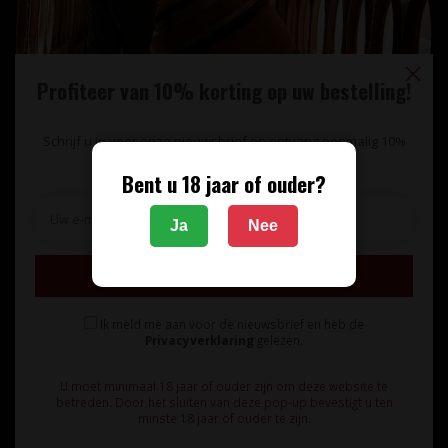
Profiteer van 10% korting op uw bestelling!
Schrijf u in voor onze nieuwsbrief en ontvang eenmalig 10%
korting op uw bestelling.
Bent u 18 jaar of ouder?
Unieke wijnimport sinds 1998!
Ja
Nee
Theerestraat 13
Inschrijven
5271 GB
Sint Michielsgestel
Ik meld me aan voor de nieuwsbrief en heb de
Nederland
Privacyverklaring
gelezen.
+31 73 55 11 600
U moet minimaal 18 jaar of ouder zijn om deze website te
betreden. Door het sluiten van deze pop-up bevestigt u ten
minste 18 jaar of ouder te zijn.
info@vinunique.nl