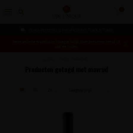
0
MENU
Gratis verzending vanaf €99 incl. Track & Trace
Deze website is uitsluitend toegankelijk voor personen vanaf 18
jaar en ouder.
Home
/
Tags
/
mavrud
Producten getagd met mavrud