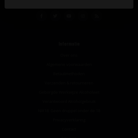
Informatie
Over ons
Algemene voorwaarden
Betaalmethoden
Verzenden & retourneren
Geborgde Werkwijze Alcoholwet
Verantwoord Alcoholgebruik
NIX18: Geen druppel onder de 18
Privacyverklaring
Contact