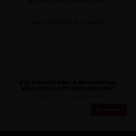
GA TERUG NAAR DE VORIGE PAGINA
of
KEER TERUG NAAR DE HOMEPAGE
Op de hoogte blijven van wijnaanbiedingen,
wijnproeverijen en het laatste wijnnieuws?
Schrijf u in voor onze nieuwsbrief!
Abonneer