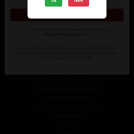
Ja
Nee
Inschrijven
Ik meld me aan voor de nieuwsbrief en heb de
Privacyverklaring
gelezen.
Informatie
U moet minimaal 18 jaar of ouder zijn om deze website te
Over ons
betreden. Door het sluiten van deze pop-up bevestigt u ten
minste 18 jaar of ouder te zijn.
Algemene voorwaarden
Betaalmethoden
Verzenden & retourneren
Geborgde Werkwijze Alcoholwet
Verantwoord Alcoholgebruik
NIX18: Geen druppel onder de 18
Privacyverklaring
Contact
Sitemap