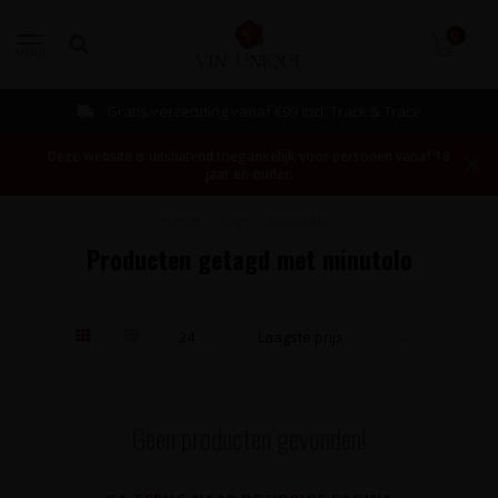
0
MENU
Gratis verzending vanaf €99 incl. Track & Trace
Deze website is uitsluitend toegankelijk voor personen vanaf 18
jaar en ouder.
Home
/
Tags
/
minutolo
Producten getagd met minutolo
Geen producten gevonden!