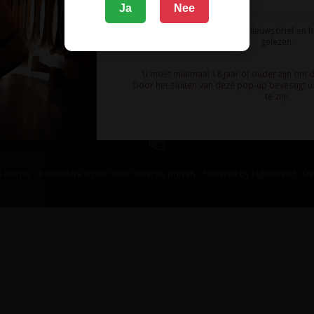
Ja
Nee
Ik meld me aan voor de nieuwsbrief en 
gelezen.
U moet minimaal 18 jaar of ouder zijn om 
Door het sluiten van deze pop-up bevestigt u 
te zijn.
 Unique - bijzondere wijnen voor scherpe prijzen - Powered by
Lightspeed
-
De