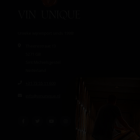
Unieke wijnimport sinds 1998!
Theerestraat 13
5271 GB
Sint Michielsgestel
Nederland
+31 73 55 11 600
info@vinunique.nl