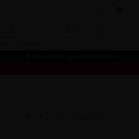
0
Dessert & Port
Vegan
Alcoholvrij
Olijfolie
izen
Wijnlanden
Bezoek ook onze winkel en ons proeflokaal