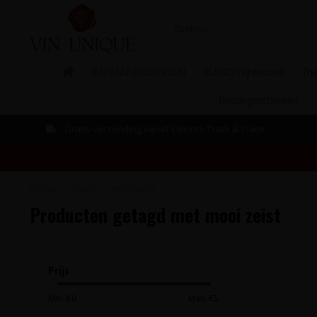
WIJN AANBIEDINGEN
BLEND Wijnfestival
The
Relatiegeschenken
Gratis verzending vanaf €99 incl. Track & Trace
Home
/
Tags
/
mooi zeist
Producten getagd met mooi zeist
Prijs
Min: €
0
Max: €
5