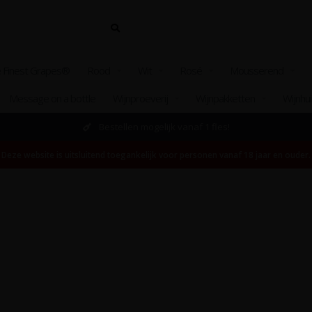
 Finest Grapes®
Rood
Wit
Rosé
Mousserend
Message on a bottle
Wijnproeverij
Wijnpakketten
Wijnhu
Bestellen mogelijk vanaf 1 fles!
Deze website is uitsluitend toegankelijk voor personen vanaf 18 jaar en ouder.