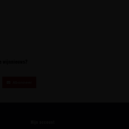
te wijnnieuws?
Abonneer
Mijn account