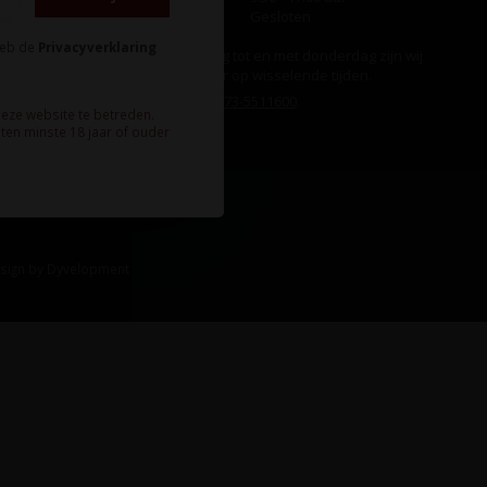
Zondag
Gesloten
heb de
Privacyverklaring
Ook op maandag tot en met donderdag zijn wij
aanwezig, echter op wisselende tijden.
Bel ons gerust:
073-5511600
.
deze website te betreden.
ten minste 18 jaar of ouder
sign
by
Dyvelopment