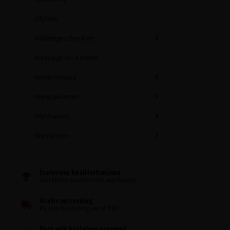
Olijfolie
Relatiegeschenken
Message on a bottle
Wijnproeverij
Wijnpakketten
Wijnhuizen
Wijnlanden
Exclusieve kwaliteitswijnen
Van kleine traditionele wijnhuizen
Gratis verzending
Bij een bestelling vanaf €99
Deze wijn kosteloos proeven?