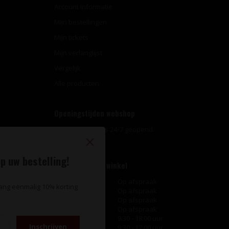
Account informatie
Mijn bestellingen
Mijn tickets
Mijn verlanglijst
Vergelijk
Alle producten
Openingstijden webshop
Onze webshop is 24/7 geopend.
p uw bestelling!
Openingstijden winkel
Maandag
Op afspraak
vang eenmalig 10% korting
Dinsdag
Op afspraak
Woensdag
Op afspraak
Donderdag
Op afspraak
Vrijdag
9:30 - 18:00 uur
Inschrijven
Zaterdag
9:30 - 17:00 uur