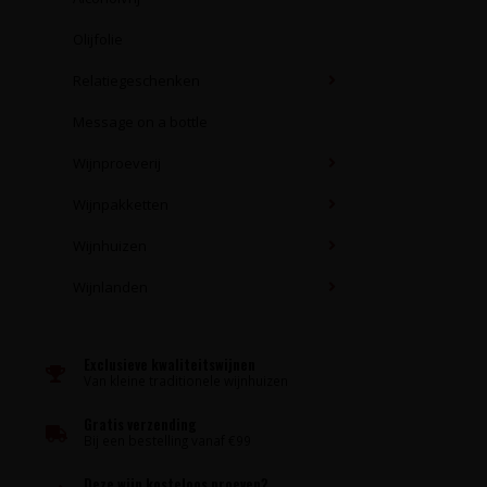
Olijfolie
Relatiegeschenken
Message on a bottle
Wijnproeverij
Wijnpakketten
Wijnhuizen
Wijnlanden
Exclusieve kwaliteitswijnen
Van kleine traditionele wijnhuizen
Gratis verzending
Bij een bestelling vanaf €99
Deze wijn kosteloos proeven?