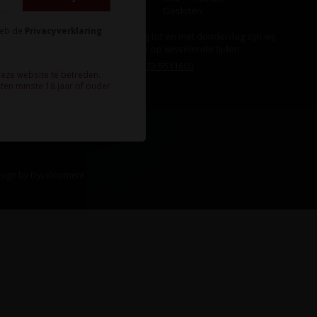
Zondag
Gesloten
heb de
Privacyverklaring
Ook op maandag tot en met donderdag zijn wij
aanwezig, echter op wisselende tijden.
Bel ons gerust:
073-5511600
.
deze website te betreden.
ten minste 18 jaar of ouder
sign
by
Dyvelopment