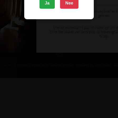
Ja
Nee
Ik meld me aan voor de nieuwsbrief en 
gelezen.
U moet minimaal 18 jaar of ouder zijn om 
Door het sluiten van deze pop-up bevestigt u 
te zijn.
 Unique - bijzondere wijnen voor scherpe prijzen - Powered by
Lightspeed
-
De