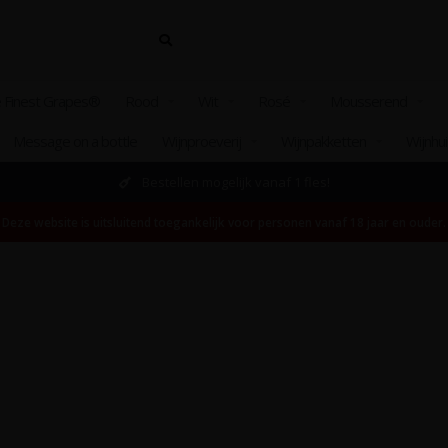
 Finest Grapes®
Rood
Wit
Rosé
Mousserend
Message on a bottle
Wijnproeverij
Wijnpakketten
Wijnhu
Bestellen mogelijk vanaf 1 fles!
Deze website is uitsluitend toegankelijk voor personen vanaf 18 jaar en ouder.