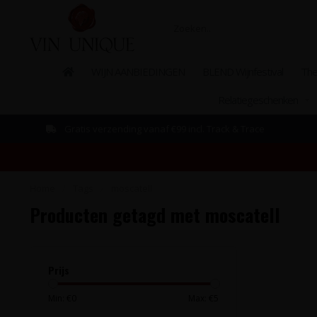
WIJN AANBIEDINGEN
BLEND Wijnfestival
The
Relatiegeschenken
Gratis verzending vanaf €99 incl. Track & Trace
Home
/
Tags
/
moscatell
Producten getagd met moscatell
Prijs
Min: €
0
Max: €
5