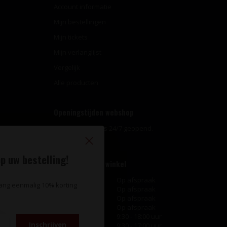
Account informatie
Mijn bestellingen
Mijn tickets
Mijn verlanglijst
Vergelijk
Alle producten
Openingstijden webshop
Onze webshop is 24/7 geopend.
p uw bestelling!
Openingstijden winkel
Maandag
Op afspraak
vang eenmalig 10% korting
Dinsdag
Op afspraak
Woensdag
Op afspraak
Donderdag
Op afspraak
Vrijdag
9:30 - 18:00 uur
Inschrijven
Zaterdag
9:30 - 17:00 uur