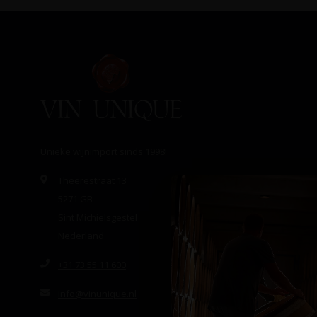
Unieke wijnimport sinds 1998!
Theerestraat 13
5271 GB
Sint Michielsgestel
Nederland
+31 73 55 11 600
info@vinunique.nl