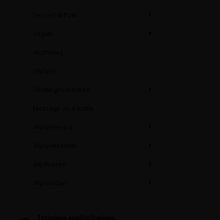
Dessert & Port
Vegan
Alcoholvrij
Olijfolie
Relatiegeschenken
Message on a bottle
Wijnproeverij
Wijnpakketten
Wijnhuizen
Wijnlanden
Exclusieve kwaliteitswijnen