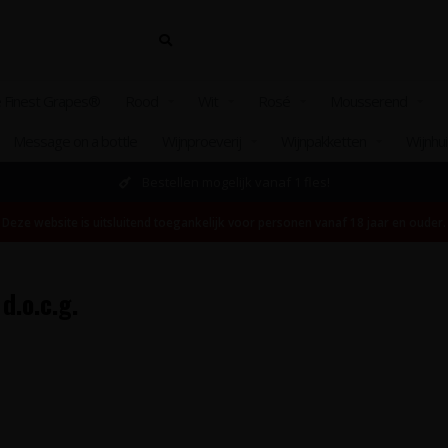
 Finest Grapes®
Rood
Wit
Rosé
Mousserend
Message on a bottle
Wijnproeverij
Wijnpakketten
Wijnhu
Bestellen mogelijk vanaf 1 fles!
Deze website is uitsluitend toegankelijk voor personen vanaf 18 jaar en ouder.
d.o.c.g.