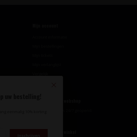
Mijn account
Account informatie
Mijn bestellingen
Mijn tickets
Mijn verlanglijst
Vergelijk
Alle producten
p uw bestelling!
Openingstijden webshop
Onze webshop is 24/7 geopend.
vang eenmalig 10% korting
Openingstijden winkel
Inschrijven