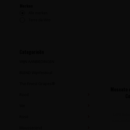
Merken
Alle merken
Terre da Vino
Categorieën
WIJN AANBIEDINGEN
BLEND Wijnfestival
The Finest Grapes®
Moscato d'
Rood
Co
Wit
Licht mou
Rosé
van uitslu
Mousserend