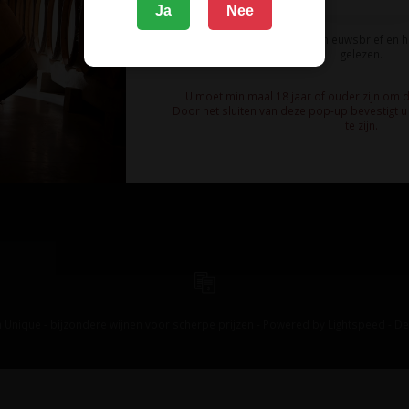
Ja
Nee
Ik meld me aan voor de nieuwsbrief en 
gelezen.
U moet minimaal 18 jaar of ouder zijn om 
Door het sluiten van deze pop-up bevestigt u 
te zijn.
 Unique - bijzondere wijnen voor scherpe prijzen - Powered by
Lightspeed
-
De