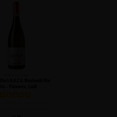
TERRE DA VINO
Asti D.O.C.G. Monticelli Vite
lte - Piëmonte, Italië
sserende, iets zoete witte wijn
itend Moscato druiven met ton..
11,95