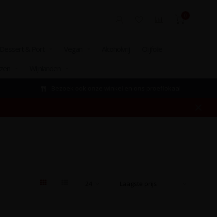
0
Dessert & Port
Vegan
Alcoholvrij
Olijfolie
izen
Wijnlanden
Bezoek ook onze winkel en ons proeflokaal