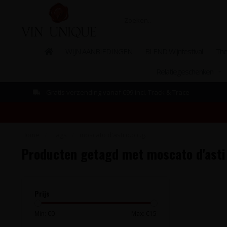
WIJN AANBIEDINGEN
BLEND Wijnfestival
The
Relatiegeschenken
Gratis verzending vanaf €99 incl. Track & Trace
Home
/
Tags
/
moscato d'asti d.o.c.g.
Producten getagd met moscato d'asti 
Prijs
Min: €
0
Max: €
15