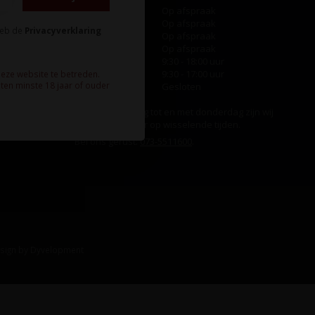
Maandag
Op afspraak
Dinsdag
Op afspraak
heb de
Privacyverklaring
Woensdag
Op afspraak
Donderdag
Op afspraak
Vrijdag
9:30 - 18:00 uur
Zaterdag
9:30 - 17:00 uur
deze website te betreden.
ten minste 18 jaar of ouder
Zondag
Gesloten
Ook op maandag tot en met donderdag zijn wij
aanwezig, echter op wisselende tijden.
Bel ons gerust:
073-5511600
.
sign
by
Dyvelopment