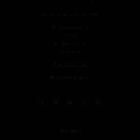
Unieke wijnimport sinds 1998!
Theerestraat 13
5271 GB
Sint Michielsgestel
Nederland
+31 73 55 11 600
info@vinunique.nl
Informatie