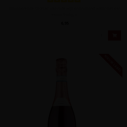
Mousserende 'cocktail' van rode wijn en bruisend water met een
intens fruitig, z..
6,95
NIEUW LABEL