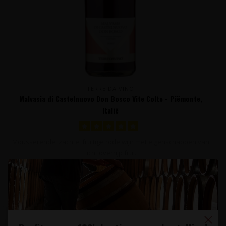
TERRE DA VINO
Malvasia di Castelnuovo Don Bosco Vite Colte - Piëmonte,
Italië
Mousserende, zachte, fruitige rode wijn met eigenschappen van
licht overrijp fru..
11,95