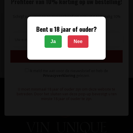
Profiteer van 10% korting op uw bestelling!
Schrijf u in voor onze nieuwsbrief en ontvang eenmalig 10%
korting op uw bestelling.
Bent u 18 jaar of ouder?
Op de hoogte blijven van wijnaanbiedingen,
wijnproeverijen en het laatste wijnnieuws?
Ja
Nee
Schrijf u in voor onze nieuwsbrief!
Inschrijven
Abonneer
Ik meld me aan voor de nieuwsbrief en heb de
Privacyverklaring
gelezen.
U moet minimaal 18 jaar of ouder zijn om deze website te
betreden. Door het sluiten van deze pop-up bevestigt u ten
minste 18 jaar of ouder te zijn.