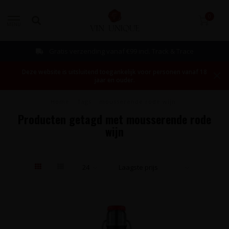
0
MENU
Gratis verzending vanaf €99 incl. Track & Trace
Deze website is uitsluitend toegankelijk voor personen vanaf 18
jaar en ouder.
Home
/
Tags
/
mousserende rode wijn
Producten getagd met mousserende rode
wijn