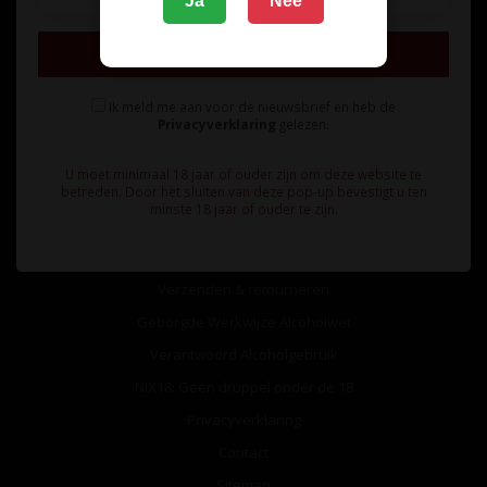
Ja
Nee
Inschrijven
Ik meld me aan voor de nieuwsbrief en heb de
Privacyverklaring
gelezen.
Informatie
U moet minimaal 18 jaar of ouder zijn om deze website te
Over ons
betreden. Door het sluiten van deze pop-up bevestigt u ten
minste 18 jaar of ouder te zijn.
Algemene voorwaarden
Betaalmethoden
Verzenden & retourneren
Geborgde Werkwijze Alcoholwet
Verantwoord Alcoholgebruik
NIX18: Geen druppel onder de 18
Privacyverklaring
Contact
Sitemap