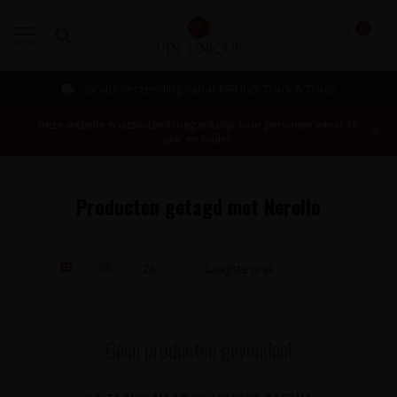
0
MENU
Gratis verzending vanaf €99 incl. Track & Trace
Deze website is uitsluitend toegankelijk voor personen vanaf 18
jaar en ouder.
Home
/
Tags
/
Nerello
Producten getagd met Nerello
Geen producten gevonden!