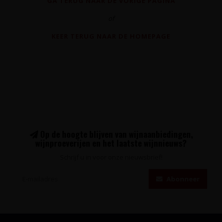
GA TERUG NAAR DE VORIGE PAGINA
of
KEER TERUG NAAR DE HOMEPAGE
Op de hoogte blijven van wijnaanbiedingen,
wijnproeverijen en het laatste wijnnieuws?
Schrijf u in voor onze nieuwsbrief!
Abonneer