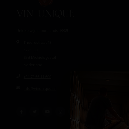
Unieke wijnimport sinds 1998!
Theerestraat 13
5271 GB
Sint Michielsgestel
Nederland
+31 73 55 11 600
info@vinunique.nl