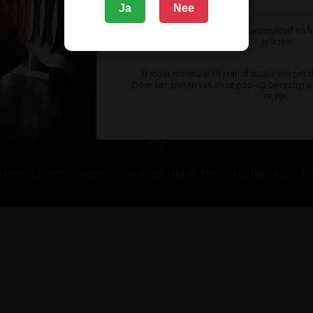
Ja
Nee
Ik meld me aan voor de nieuwsbrief en 
gelezen.
U moet minimaal 18 jaar of ouder zijn om 
Door het sluiten van deze pop-up bevestigt u 
te zijn.
 Unique - bijzondere wijnen voor scherpe prijzen - Powered by
Lightspeed
-
De