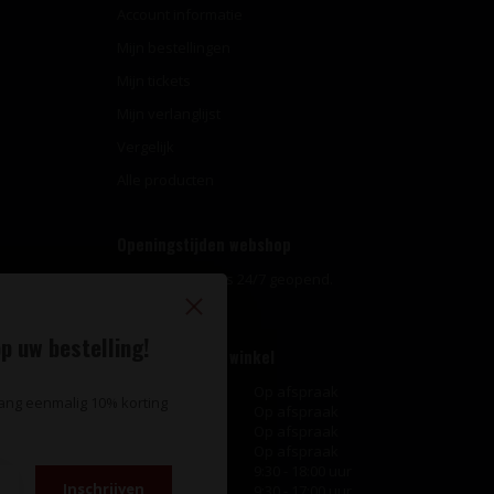
Account informatie
Mijn bestellingen
Mijn tickets
Mijn verlanglijst
Vergelijk
Alle producten
Openingstijden webshop
Onze webshop is 24/7 geopend.
p uw bestelling!
Openingstijden winkel
Maandag
Op afspraak
vang eenmalig 10% korting
Dinsdag
Op afspraak
Woensdag
Op afspraak
Donderdag
Op afspraak
Vrijdag
9:30 - 18:00 uur
Inschrijven
Zaterdag
9:30 - 17:00 uur