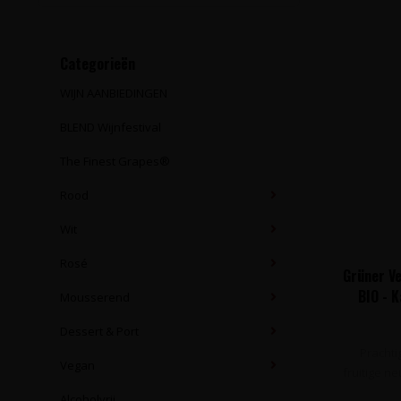
Categorieën
WIJN AANBIEDINGEN
BLEND Wijnfestival
The Finest Grapes®
Rood
Wit
Rosé
Grüner Ve
BIO - 
Mousserend
Dessert & Port
Prachti
Vegan
fruitige n
Alcoholvrij