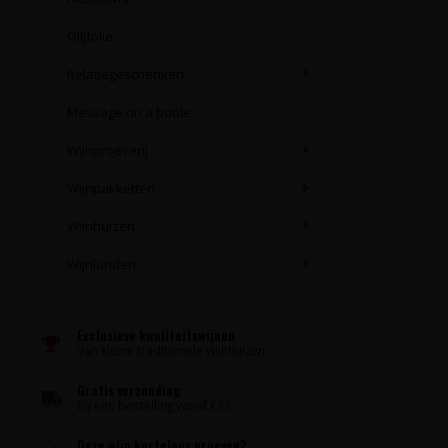
Olijfolie
Relatiegeschenken
Message on a bottle
Wijnproeverij
Wijnpakketten
Wijnhuizen
Wijnlanden
Exclusieve kwaliteitswijnen
Van kleine traditionele wijnhuizen
Gratis verzending
Bij een bestelling vanaf €99
Deze wijn kosteloos proeven?