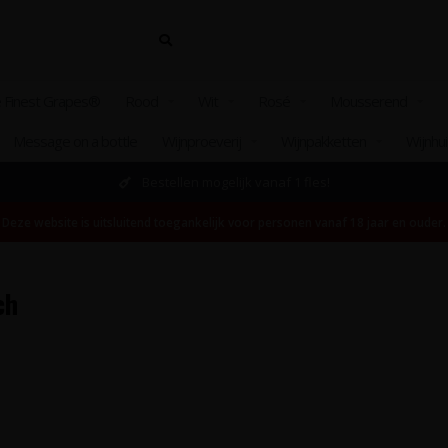
 Finest Grapes®
Rood
Wit
Rosé
Mousserend
Message on a bottle
Wijnproeverij
Wijnpakketten
Wijnhu
Bestellen mogelijk vanaf 1 fles!
Deze website is uitsluitend toegankelijk voor personen vanaf 18 jaar en ouder.
ch