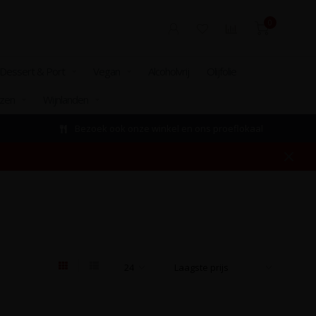
0
Dessert & Port
Vegan
Alcoholvrij
Olijfolie
izen
Wijnlanden
Bezoek ook onze winkel en ons proeflokaal