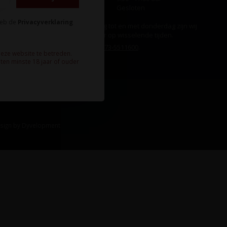
Zondag
Gesloten
heb de
Privacyverklaring
Ook op maandag tot en met donderdag zijn wij
aanwezig, echter op wisselende tijden.
Bel ons gerust:
073-5511600
.
deze website te betreden.
ten minste 18 jaar of ouder
sign
by
Dyvelopment