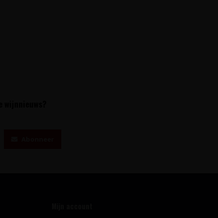
te wijnnieuws?
Abonneer
Mijn account