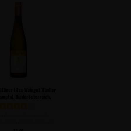
ltliner Löss Weingut Hiedler
Kamptal, Niederösterreich,
Oostenrijk
ge Grüner Veltliner met volle,
eus en een sappige, zachte, gec..
15,95