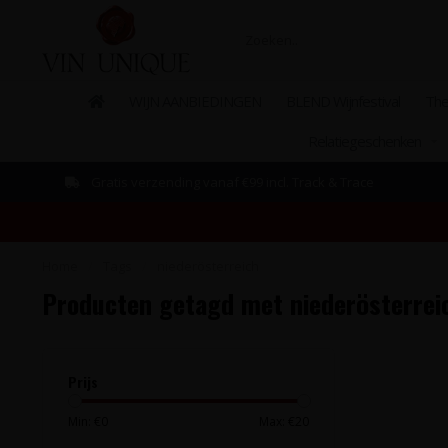
WIJN AANBIEDINGEN
BLEND Wijnfestival
The
Relatiegeschenken
Gratis verzending vanaf €99 incl. Track & Trace
Home
/
Tags
/
niederösterreich
Producten getagd met niederösterrei
Prijs
Min: €
0
Max: €
20