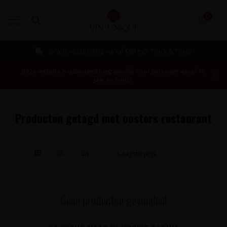
0
MENU
Gratis verzending vanaf €99 incl. Track & Trace
Deze website is uitsluitend toegankelijk voor personen vanaf 18
jaar en ouder.
Home
/
Tags
/
oosters restaurant
Producten getagd met oosters restaurant
Geen producten gevonden!