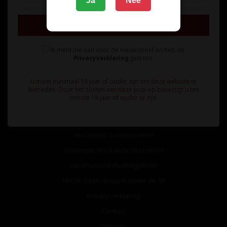
Ja
Nee
Inschrijven
Ik meld me aan voor de nieuwsbrief en heb de
Privacyverklaring
gelezen.
Informatie
U moet minimaal 18 jaar of ouder zijn om deze website te
Over ons
betreden. Door het sluiten van deze pop-up bevestigt u ten
minste 18 jaar of ouder te zijn.
Algemene voorwaarden
Betaalmethoden
Verzenden & retourneren
Geborgde Werkwijze Alcoholwet
Verantwoord Alcoholgebruik
NIX18: Geen druppel onder de 18
Privacyverklaring
Contact
Sitemap