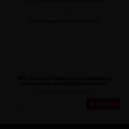
GA TERUG NAAR DE VORIGE PAGINA
of
KEER TERUG NAAR DE HOMEPAGE
Op de hoogte blijven van wijnaanbiedingen,
wijnproeverijen en het laatste wijnnieuws?
Schrijf u in voor onze nieuwsbrief!
Abonneer