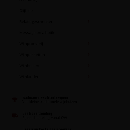
Olijfolie
Relatiegeschenken
Message on a bottle
Wijnproeverij
Wijnpakketten
Wijnhuizen
Wijnlanden
Exclusieve kwaliteitswijnen
Van kleine traditionele wijnhuizen
Gratis verzending
Bij een bestelling vanaf €99
Deze wijn kosteloos proeven?