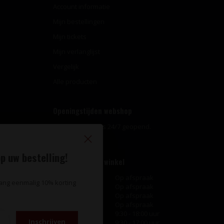
Account informatie
Mijn bestellingen
Mijn tickets
Mijn verlanglijst
Vergelijk
Alle producten
Openingstijden webshop
Onze webshop is 24/7 geopend.
p uw bestelling!
Openingstijden winkel
Maandag
Op afspraak
vang eenmalig 10% korting
Dinsdag
Op afspraak
Woensdag
Op afspraak
Donderdag
Op afspraak
Vrijdag
9:30 - 18:00 uur
Inschrijven
Zaterdag
9:30 - 17:00 uur