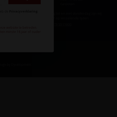
Zondag
Gesloten
heb de
Privacyverklaring
Ook op maandag tot en met donderdag zijn wij
aanwezig, echter op wisselende tijden.
Bel ons gerust:
073-5511600
.
deze website te betreden.
ten minste 18 jaar of ouder
sign
by
Dyvelopment