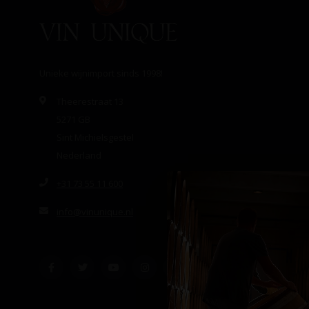
Unieke wijnimport sinds 1998!
Theerestraat 13
5271 GB
Sint Michielsgestel
Nederland
+31 73 55 11 600
info@vinunique.nl