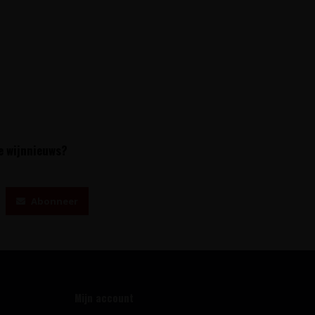
te wijnnieuws?
Abonneer
Mijn account