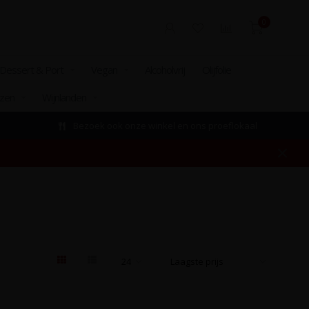
0
Dessert & Port
Vegan
Alcoholvrij
Olijfolie
izen
Wijnlanden
Bezoek ook onze winkel en ons proeflokaal