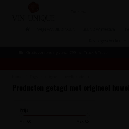
WIJN AANBIEDINGEN
BLEND Wijnfestival
The
Relatiegeschenken
Gratis verzending vanaf €99 incl. Track & Trace
Home
/
Tags
/
origineel huwelijkcadeau
Producten getagd met origineel huwe
Prijs
Min: €
0
Max: €
5