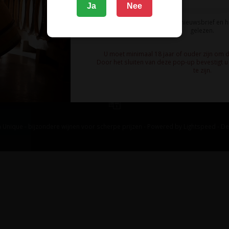
Ja
Nee
Ik meld me aan voor de nieuwsbrief en 
gelezen.
U moet minimaal 18 jaar of ouder zijn om 
Door het sluiten van deze pop-up bevestigt u 
te zijn.
 Unique - bijzondere wijnen voor scherpe prijzen - Powered by
Lightspeed
-
De