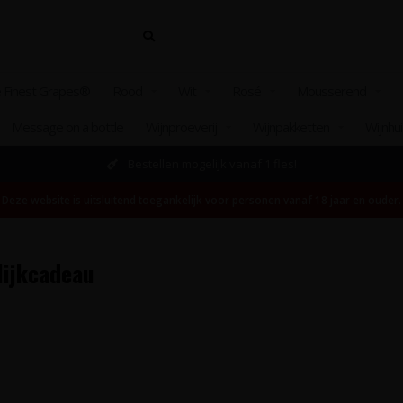
 Finest Grapes®
Rood
Wit
Rosé
Mousserend
Message on a bottle
Wijnproeverij
Wijnpakketten
Wijnhu
Bestellen mogelijk vanaf 1 fles!
Deze website is uitsluitend toegankelijk voor personen vanaf 18 jaar en ouder.
lijkcadeau