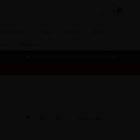
0
Dessert & Port
Vegan
Alcoholvrij
Olijfolie
izen
Wijnlanden
Bezoek ook onze winkel en ons proeflokaal