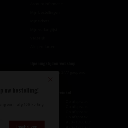
Account informatie
Mijn bestellingen
Mijn tickets
Mijn verlanglijst
Vergelijk
Alle producten
Openingstijden webshop
Onze webshop is 24/7 geopend.
p uw bestelling!
Openingstijden winkel
Maandag
Op afspraak
vang eenmalig 10% korting
Dinsdag
Op afspraak
Woensdag
Op afspraak
Donderdag
Op afspraak
Vrijdag
9:30 - 18:00 uur
Inschrijven
Zaterdag
9:30 - 17:00 uur