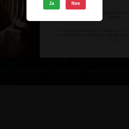
Ja
Nee
Ik meld me aan voor de nieuwsbrief en 
gelezen.
U moet minimaal 18 jaar of ouder zijn om 
Door het sluiten van deze pop-up bevestigt u 
te zijn.
 Unique - bijzondere wijnen voor scherpe prijzen - Powered by
Lightspeed
-
De