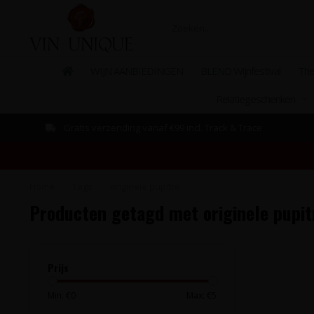
WIJN AANBIEDINGEN
BLEND Wijnfestival
The
Relatiegeschenken
Gratis verzending vanaf €99 incl. Track & Trace
Home
/
Tags
/
originele pupitre
Producten getagd met originele pupit
Prijs
Min: €
0
Max: €
5