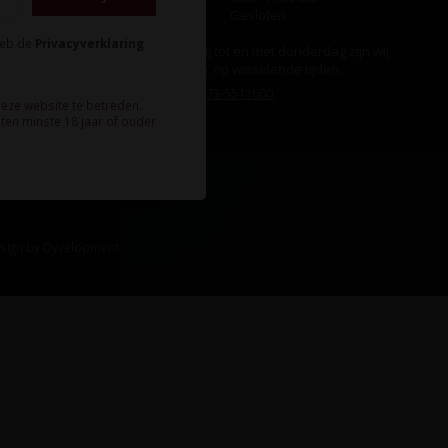
Zondag
Gesloten
heb de
Privacyverklaring
Ook op maandag tot en met donderdag zijn wij
aanwezig, echter op wisselende tijden.
Bel ons gerust:
073-5511600
.
deze website te betreden.
ten minste 18 jaar of ouder
sign
by
Dyvelopment