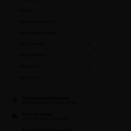
Olijfolie
Relatiegeschenken
Message on a bottle
Wijnproeverij
Wijnpakketten
Wijnhuizen
Wijnlanden
Exclusieve kwaliteitswijnen
Van kleine traditionele wijnhuizen
Gratis verzending
Bij een bestelling vanaf €99
Deze wijn kosteloos proeven?