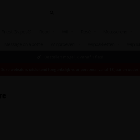
 Finest Grapes®
Rood
Wit
Rosé
Mousserend
Message on a bottle
Wijnproeverij
Wijnpakketten
Wijnhu
Bestellen mogelijk vanaf 1 fles!
Deze website is uitsluitend toegankelijk voor personen vanaf 18 jaar en ouder.
re