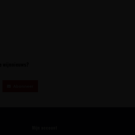
te wijnnieuws?
Abonneer
Mijn account