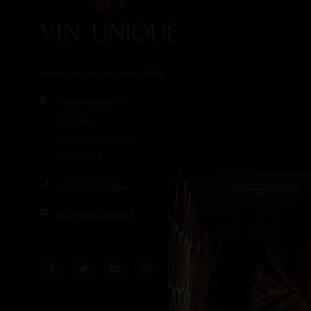
Unieke wijnimport sinds 1998!
Theerestraat 13
5271 GB
Sint Michielsgestel
Nederland
+31 73 55 11 600
info@vinunique.nl