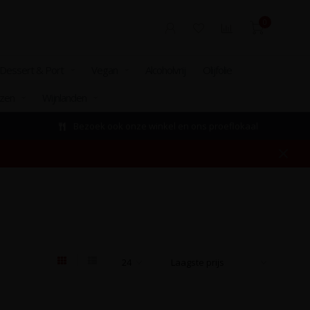
0
Dessert & Port
Vegan
Alcoholvrij
Olijfolie
izen
Wijnlanden
Bezoek ook onze winkel en ons proeflokaal