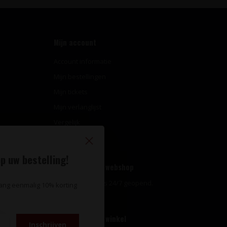
Mijn account
Account informatie
Mijn bestellingen
Mijn tickets
Mijn verlanglijst
Vergelijk
Alle producten
p uw bestelling!
Openingstijden webshop
Onze webshop is 24/7 geopend.
vang eenmalig 10% korting
Openingstijden winkel
Inschrijven