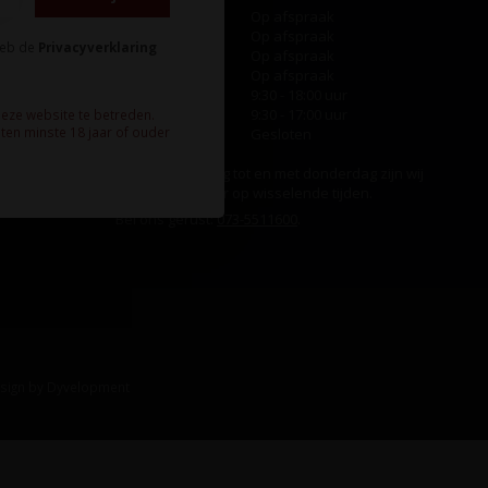
Maandag
Op afspraak
Dinsdag
Op afspraak
heb de
Privacyverklaring
Woensdag
Op afspraak
Donderdag
Op afspraak
Vrijdag
9:30 - 18:00 uur
Zaterdag
9:30 - 17:00 uur
deze website te betreden.
ten minste 18 jaar of ouder
Zondag
Gesloten
Ook op maandag tot en met donderdag zijn wij
aanwezig, echter op wisselende tijden.
Bel ons gerust:
073-5511600
.
sign
by
Dyvelopment