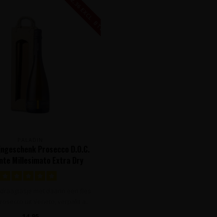
€ 12,36 EXCL. BTW
PALADIN
ijngeschenk Prosecco D.O.C.
te Millesimato Extra Dry
ladin - Veneto, Italië
 draagtasje met daarin een fles
rosecco uit Veneto, verpakt a..
14,95