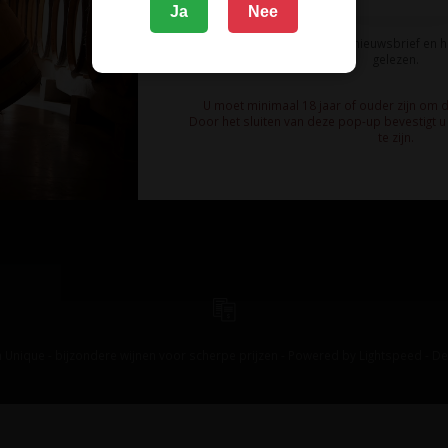
Ja
Nee
Ik meld me aan voor de nieuwsbrief en 
gelezen.
U moet minimaal 18 jaar of ouder zijn om 
Door het sluiten van deze pop-up bevestigt u 
te zijn.
 Unique - bijzondere wijnen voor scherpe prijzen - Powered by
Lightspeed
-
De