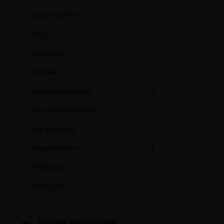
Dessert & Port
Vegan
Alcoholvrij
Olijfolie
Relatiegeschenken
Message on a bottle
Wijnproeverij
Wijnpakketten
Wijnhuizen
Wijnlanden
Exclusieve kwaliteitswijnen