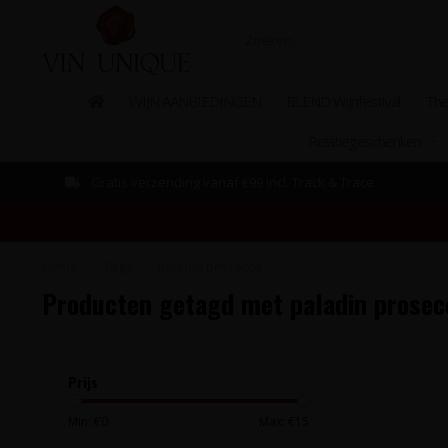
WIJN AANBIEDINGEN
BLEND Wijnfestival
The
Relatiegeschenken
Gratis verzending vanaf €99 incl. Track & Trace
Home
/
Tags
/
paladin prosecco
Producten getagd met paladin prosec
Prijs
Min: €
0
Max: €
15