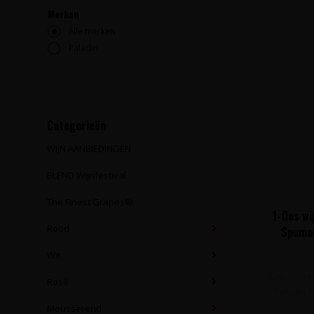
Merken
Alle merken
Paladin
Categorieën
WIJN AANBIEDINGEN
BLEND Wijnfestival
The Finest Grapes®
1-fles w
Rood
Spuman
Pa
Wit
Een 1-fles
Rosé
Paladin P
Mousserend