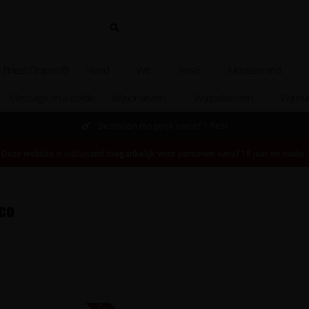
 Finest Grapes®
Rood
Wit
Rosé
Mousserend
Message on a bottle
Wijnproeverij
Wijnpakketten
Wijnhu
Bestellen mogelijk vanaf 1 fles!
Deze website is uitsluitend toegankelijk voor personen vanaf 18 jaar en ouder.
co