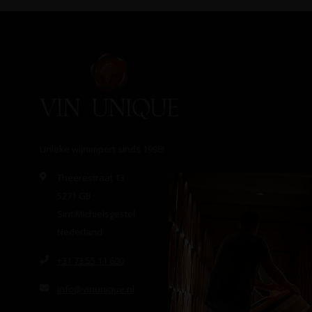
Unieke wijnimport sinds 1998!
Theerestraat 13
5271 GB
Sint Michielsgestel
Nederland
+31 73 55 11 600
info@vinunique.nl