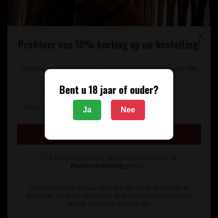
Profiteer van 10% korting op uw bestelling!
Schrijf u in voor onze nieuwsbrief en ontvang eenmalig 10%
korting op uw bestelling.
Bent u 18 jaar of ouder?
Unieke wijnimport sinds 1998!
Ja
Nee
Theerestraat 13
Inschrijven
5271 GB
Sint Michielsgestel
Ik meld me aan voor de nieuwsbrief en heb de
Nederland
Privacyverklaring
gelezen.
+31 73 55 11 600
U moet minimaal 18 jaar of ouder zijn om deze website te
betreden. Door het sluiten van deze pop-up bevestigt u ten
minste 18 jaar of ouder te zijn.
info@vinunique.nl