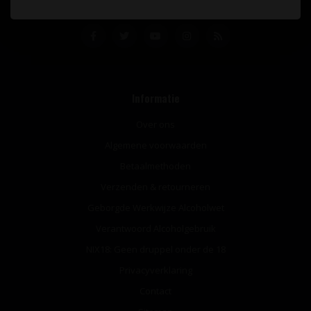
Informatie
Over ons
Algemene voorwaarden
Betaalmethoden
Verzenden & retourneren
Geborgde Werkwijze Alcoholwet
Verantwoord Alcoholgebruik
NIX18: Geen druppel onder de 18
Privacyverklaring
Contact