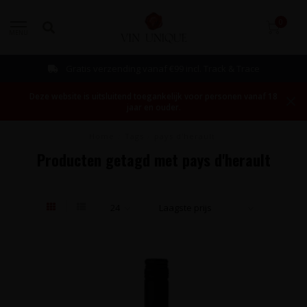
0
MENU
Gratis verzending vanaf €99 incl. Track & Trace
Deze website is uitsluitend toegankelijk voor personen vanaf 18
jaar en ouder.
Home
/
Tags
/
pays d'herault
Producten getagd met pays d'herault