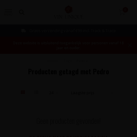
0
MENU
Gratis verzending vanaf €99 incl. Track & Trace
Deze website is uitsluitend toegankelijk voor personen vanaf 18
jaar en ouder.
Home
/
Tags
/
Pedro
Producten getagd met Pedro
Geen producten gevonden!