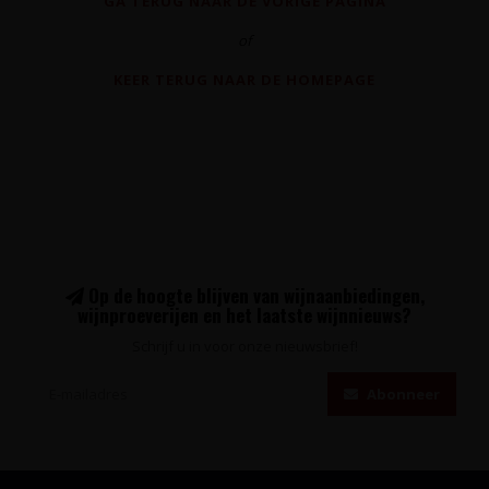
GA TERUG NAAR DE VORIGE PAGINA
of
KEER TERUG NAAR DE HOMEPAGE
Op de hoogte blijven van wijnaanbiedingen,
wijnproeverijen en het laatste wijnnieuws?
Schrijf u in voor onze nieuwsbrief!
Abonneer