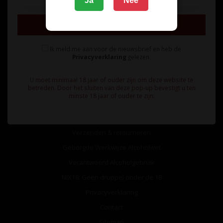
Ja
Nee
Inschrijven
Ik meld me aan voor de nieuwsbrief en heb de
Privacyverklaring
gelezen.
Informatie
U moet minimaal 18 jaar of ouder zijn om deze website te
Over ons
betreden. Door het sluiten van deze pop-up bevestigt u ten
minste 18 jaar of ouder te zijn.
Algemene voorwaarden
Betaalmethoden
Verzenden & retourneren
Geborgde Werkwijze Alcoholwet
Verantwoord Alcoholgebruik
NIX18: Geen druppel onder de 18
Privacyverklaring
Contact
Sitemap