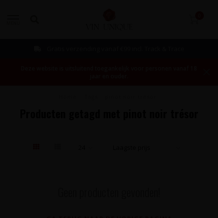
0
MENU
Gratis verzending vanaf €99 incl. Track & Trace
Deze website is uitsluitend toegankelijk voor personen vanaf 18
jaar en ouder.
Home
/
Tags
/
pinot noir trésor
Producten getagd met pinot noir trésor
Geen producten gevonden!