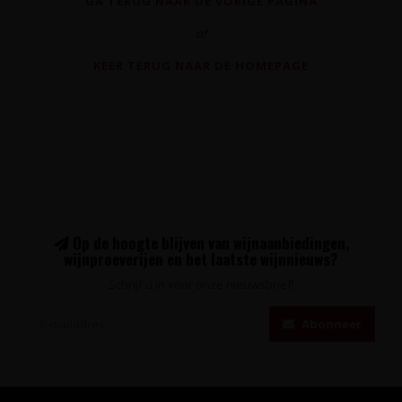
GA TERUG NAAR DE VORIGE PAGINA
of
KEER TERUG NAAR DE HOMEPAGE
Op de hoogte blijven van wijnaanbiedingen,
wijnproeverijen en het laatste wijnnieuws?
Schrijf u in voor onze nieuwsbrief!
Abonneer