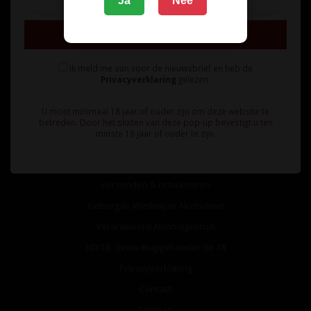
Ja
Nee
Inschrijven
Ik meld me aan voor de nieuwsbrief en heb de
Privacyverklaring
gelezen.
Informatie
U moet minimaal 18 jaar of ouder zijn om deze website te
Over ons
betreden. Door het sluiten van deze pop-up bevestigt u ten
minste 18 jaar of ouder te zijn.
Algemene voorwaarden
Betaalmethoden
Verzenden & retourneren
Geborgde Werkwijze Alcoholwet
Verantwoord Alcoholgebruik
NIX18: Geen druppel onder de 18
Privacyverklaring
Contact
Sitemap