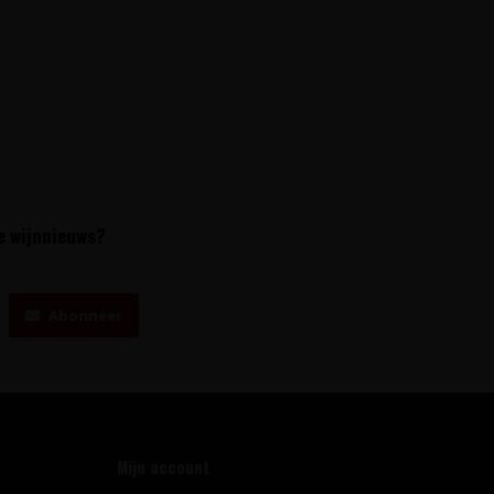
te wijnnieuws?
Abonneer
Mijn account