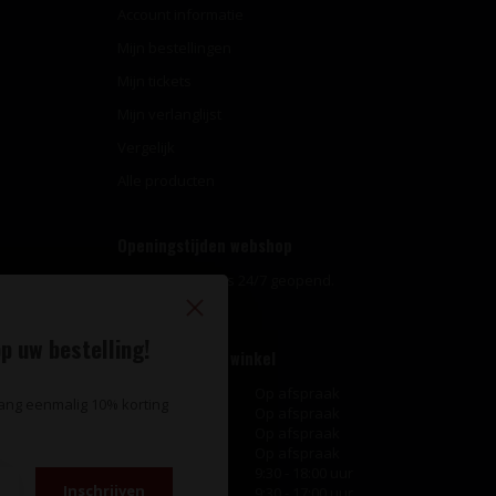
Account informatie
Mijn bestellingen
Mijn tickets
Mijn verlanglijst
Vergelijk
Alle producten
Openingstijden webshop
Onze webshop is 24/7 geopend.
p uw bestelling!
Openingstijden winkel
Maandag
Op afspraak
vang eenmalig 10% korting
Dinsdag
Op afspraak
Woensdag
Op afspraak
Donderdag
Op afspraak
Vrijdag
9:30 - 18:00 uur
Inschrijven
Zaterdag
9:30 - 17:00 uur