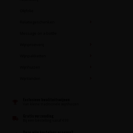
Olijfolie
Relatiegeschenken
Message on a bottle
Wijnproeverij
Wijnpakketten
Wijnhuizen
Wijnlanden
Exclusieve kwaliteitswijnen
Van kleine traditionele wijnhuizen
Gratis verzending
Bij een bestelling vanaf €99
Deze wijn kosteloos proeven?