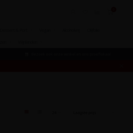
0
Dessert & Port
Vegan
Alcoholvrij
Olijfolie
izen
Wijnlanden
Bezoek ook onze winkel en ons proeflokaal