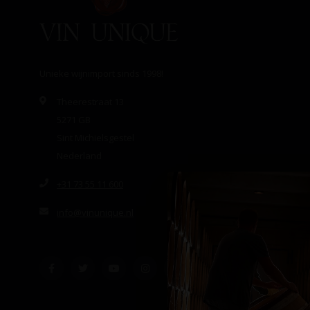
Unieke wijnimport sinds 1998!
Theerestraat 13
5271 GB
Sint Michielsgestel
Nederland
+31 73 55 11 600
info@vinunique.nl