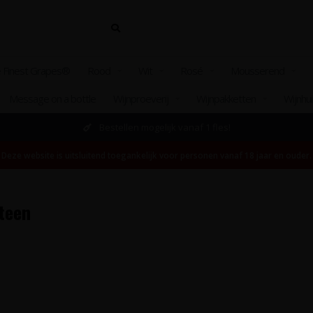
 Finest Grapes®
Rood
Wit
Rosé
Mousserend
Message on a bottle
Wijnproeverij
Wijnpakketten
Wijnhu
Bestellen mogelijk vanaf 1 fles!
Deze website is uitsluitend toegankelijk voor personen vanaf 18 jaar en ouder.
teen