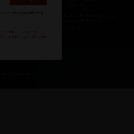
Zondag
Gesloten
heb de
Privacyverklaring
Ook op maandag tot en met donderdag zijn wij
aanwezig, echter op wisselende tijden.
Bel ons gerust:
073-5511600
.
deze website te betreden.
ten minste 18 jaar of ouder
sign
by
Dyvelopment