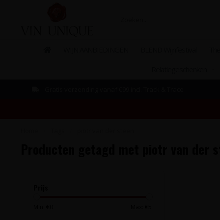
WIJN AANBIEDINGEN
BLEND Wijnfestival
The
Relatiegeschenken
Gratis verzending vanaf €99 incl. Track & Trace
Home
/
Tags
/
piotr van der steen
Producten getagd met piotr van der s
Prijs
Min: €
0
Max: €
5