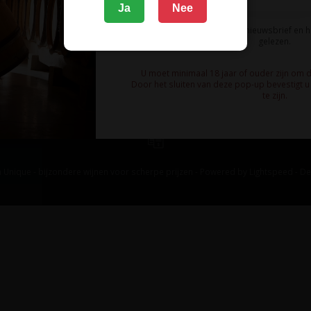
Ja
Nee
Ik meld me aan voor de nieuwsbrief en 
gelezen.
U moet minimaal 18 jaar of ouder zijn om 
Door het sluiten van deze pop-up bevestigt u 
te zijn.
 Unique - bijzondere wijnen voor scherpe prijzen - Powered by
Lightspeed
-
De