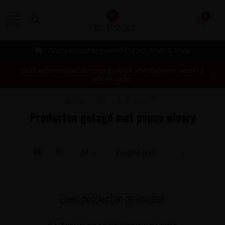
0
MENU
Gratis verzending vanaf €99 incl. Track & Trace
Deze website is uitsluitend toegankelijk voor personen vanaf 18
jaar en ouder.
Home
/
Tags
/
popov winery
Producten getagd met popov winery
Geen producten gevonden!