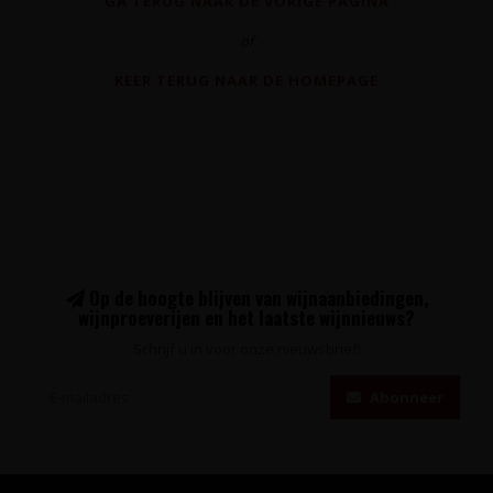
GA TERUG NAAR DE VORIGE PAGINA
of
KEER TERUG NAAR DE HOMEPAGE
Op de hoogte blijven van wijnaanbiedingen,
wijnproeverijen en het laatste wijnnieuws?
Schrijf u in voor onze nieuwsbrief!
Abonneer