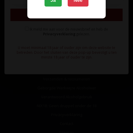
Ja
Nee
Inschrijven
Ik meld me aan voor de nieuwsbrief en heb de
Privacyverklaring
gelezen.
Informatie
U moet minimaal 18 jaar of ouder zijn om deze website te
Over ons
betreden. Door het sluiten van deze pop-up bevestigt u ten
minste 18 jaar of ouder te zijn.
Algemene voorwaarden
Betaalmethoden
Verzenden & retourneren
Geborgde Werkwijze Alcoholwet
Verantwoord Alcoholgebruik
NIX18: Geen druppel onder de 18
Privacyverklaring
Contact
Sitemap