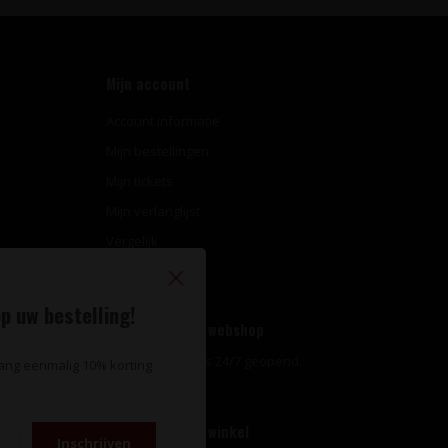
Mijn account
Account informatie
Mijn bestellingen
Mijn tickets
Mijn verlanglijst
Vergelijk
Alle producten
p uw bestelling!
Openingstijden webshop
Onze webshop is 24/7 geopend.
vang eenmalig 10% korting
Openingstijden winkel
Inschrijven