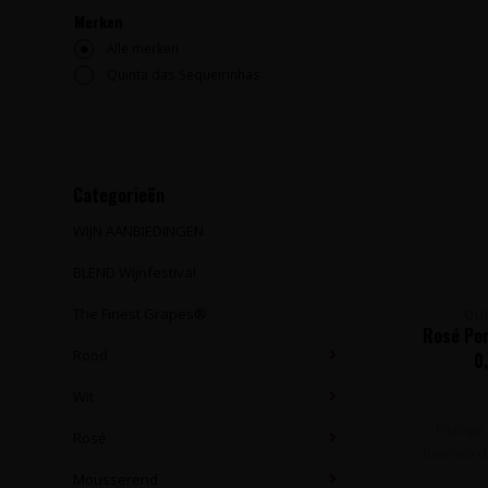
Merken
Alle merken
Quinta das Sequeirinhas
Categorieën
WIJN AANBIEDINGEN
BLEND Wijnfestival
The Finest Grapes®
QU
Rosé Por
Rood
0
Wit
Fruitig
Rosé
Barroca d
Mousserend