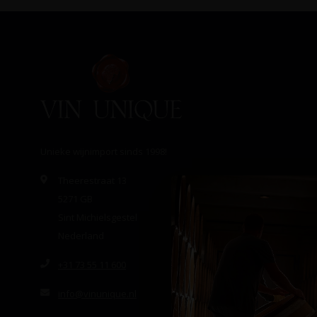
Unieke wijnimport sinds 1998!
Theerestraat 13
5271 GB
Sint Michielsgestel
Nederland
+31 73 55 11 600
info@vinunique.nl