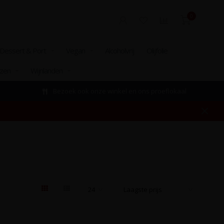
0
Dessert & Port
Vegan
Alcoholvrij
Olijfolie
izen
Wijnlanden
Bezoek ook onze winkel en ons proeflokaal