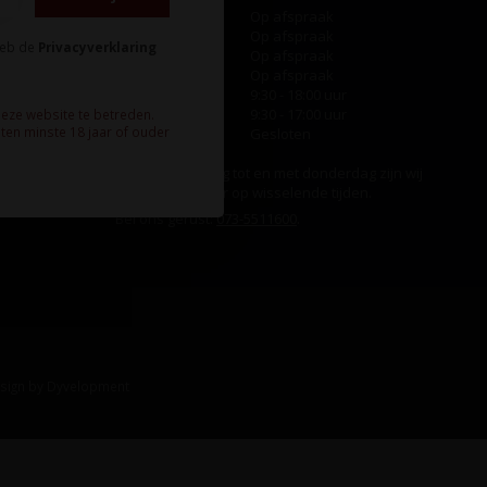
Maandag
Op afspraak
Dinsdag
Op afspraak
heb de
Privacyverklaring
Woensdag
Op afspraak
Donderdag
Op afspraak
Vrijdag
9:30 - 18:00 uur
Zaterdag
9:30 - 17:00 uur
deze website te betreden.
ten minste 18 jaar of ouder
Zondag
Gesloten
Ook op maandag tot en met donderdag zijn wij
aanwezig, echter op wisselende tijden.
Bel ons gerust:
073-5511600
.
sign
by
Dyvelopment