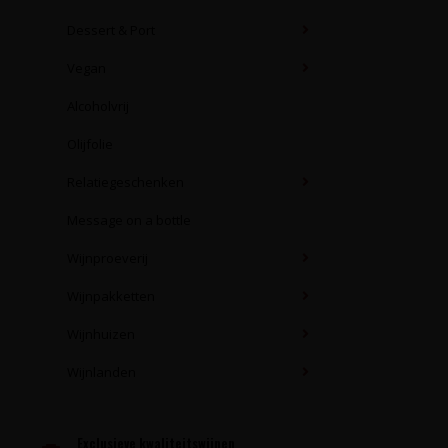
Dessert & Port
Vegan
Alcoholvrij
Olijfolie
Relatiegeschenken
Message on a bottle
Wijnproeverij
Wijnpakketten
Wijnhuizen
Wijnlanden
Exclusieve kwaliteitswijnen