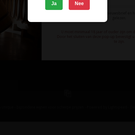
Ja
Nee
Ik meld me aan voor de nieuwsbrief en 
gelezen.
U moet minimaal 18 jaar of ouder zijn om 
Door het sluiten van deze pop-up bevestigt u 
te zijn.
 Unique - bijzondere wijnen voor scherpe prijzen - Powered by
Lightspeed
-
De