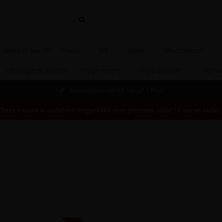
 Finest Grapes®
Rood
Wit
Rosé
Mousserend
Message on a bottle
Wijnproeverij
Wijnpakketten
Wijnhu
Bestellen mogelijk vanaf 1 fles!
Deze website is uitsluitend toegankelijk voor personen vanaf 18 jaar en ouder.