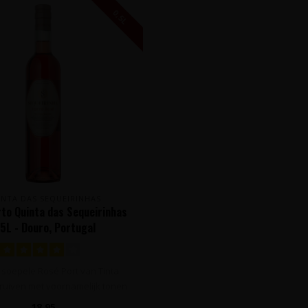
0,5L
INTA DAS SEQUEIRINHAS
to Quinta das Sequeirinhas
,5L - Douro, Portugal
e, soepele Rosé Port van Tinta
ruiven met voornamelijk tonen
va..
18,95