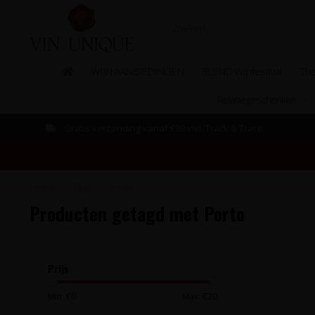
WIJN AANBIEDINGEN
BLEND Wijnfestival
The
Relatiegeschenken
Gratis verzending vanaf €99 incl. Track & Trace
Home
/
Tags
/
Porto
Producten getagd met Porto
Prijs
Min: €
0
Max: €
20