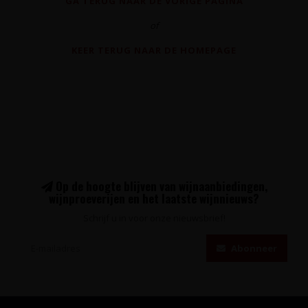
GA TERUG NAAR DE VORIGE PAGINA
of
KEER TERUG NAAR DE HOMEPAGE
Op de hoogte blijven van wijnaanbiedingen,
wijnproeverijen en het laatste wijnnieuws?
Schrijf u in voor onze nieuwsbrief!
Abonneer