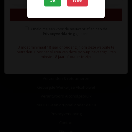
Ja
Nee
Inschrijven
Ik meld me aan voor de nieuwsbrief en heb de
Privacyverklaring
gelezen.
Informatie
U moet minimaal 18 jaar of ouder zijn om deze website te
Over ons
betreden. Door het sluiten van deze pop-up bevestigt u ten
minste 18 jaar of ouder te zijn.
Algemene voorwaarden
Betaalmethoden
Verzenden & retourneren
Geborgde Werkwijze Alcoholwet
Verantwoord Alcoholgebruik
NIX18: Geen druppel onder de 18
Privacyverklaring
Contact
Sitemap