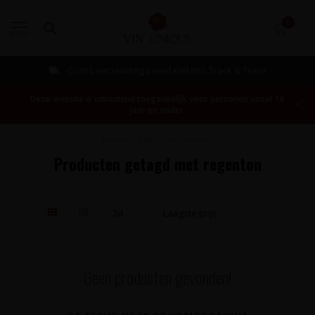
0
MENU
Gratis verzending vanaf €99 incl. Track & Trace
Deze website is uitsluitend toegankelijk voor personen vanaf 18
jaar en ouder.
Home
/
Tags
/
regenton
Producten getagd met regenton
Geen producten gevonden!