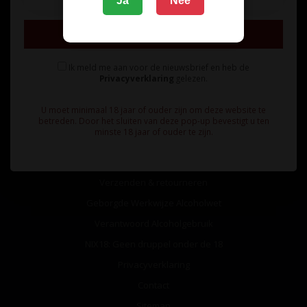
Ja
Nee
Inschrijven
Ik meld me aan voor de nieuwsbrief en heb de
Privacyverklaring
gelezen.
Informatie
U moet minimaal 18 jaar of ouder zijn om deze website te
Over ons
betreden. Door het sluiten van deze pop-up bevestigt u ten
minste 18 jaar of ouder te zijn.
Algemene voorwaarden
Betaalmethoden
Verzenden & retourneren
Geborgde Werkwijze Alcoholwet
Verantwoord Alcoholgebruik
NIX18: Geen druppel onder de 18
Privacyverklaring
Contact
Sitemap