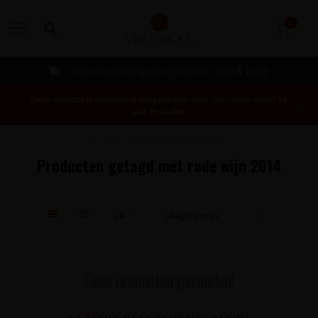
0
MENU
Gratis verzending vanaf €99 incl. Track & Trace
Deze website is uitsluitend toegankelijk voor personen vanaf 18
jaar en ouder.
Home
/
Tags
/
rode wijn 2014
Producten getagd met rode wijn 2014
Geen producten gevonden!