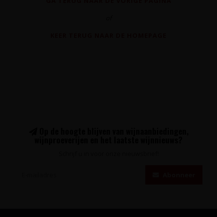
GA TERUG NAAR DE VORIGE PAGINA
of
KEER TERUG NAAR DE HOMEPAGE
Op de hoogte blijven van wijnaanbiedingen,
wijnproeverijen en het laatste wijnnieuws?
Schrijf u in voor onze nieuwsbrief!
Abonneer