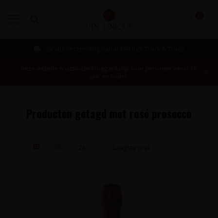
0
MENU
Gratis verzending vanaf €99 incl. Track & Trace
Deze website is uitsluitend toegankelijk voor personen vanaf 18
jaar en ouder.
Home
/
Tags
/
rosé prosecco
Producten getagd met rosé prosecco