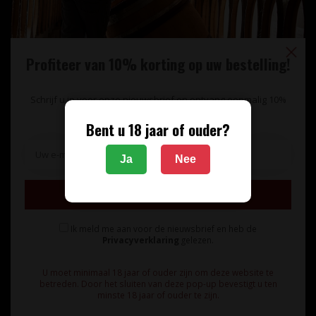
Profiteer van 10% korting op uw bestelling!
Schrijf u in voor onze nieuwsbrief en ontvang eenmalig 10%
korting op uw bestelling.
Bent u 18 jaar of ouder?
Unieke wijnimport sinds 1998!
Ja
Nee
Theerestraat 13
Inschrijven
5271 GB
Sint Michielsgestel
Ik meld me aan voor de nieuwsbrief en heb de
Nederland
Privacyverklaring
gelezen.
+31 73 55 11 600
U moet minimaal 18 jaar of ouder zijn om deze website te
betreden. Door het sluiten van deze pop-up bevestigt u ten
minste 18 jaar of ouder te zijn.
info@vinunique.nl