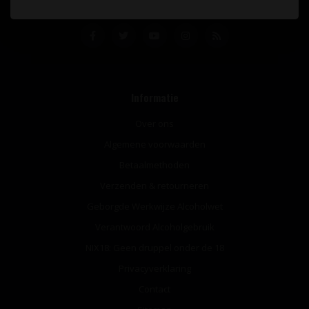
Informatie
Over ons
Algemene voorwaarden
Betaalmethoden
Verzenden & retourneren
Geborgde Werkwijze Alcoholwet
Verantwoord Alcoholgebruik
NIX18: Geen druppel onder de 18
Privacyverklaring
Contact