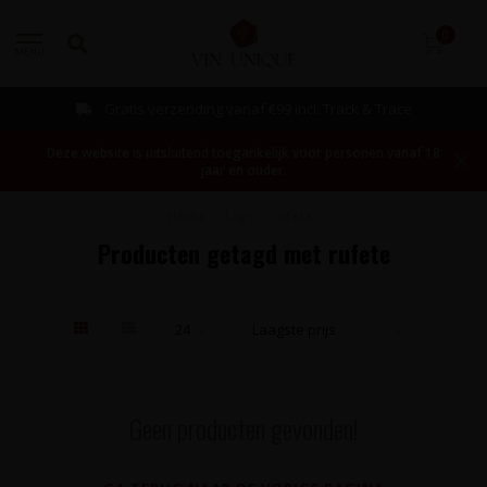
0
MENU
Gratis verzending vanaf €99 incl. Track & Trace
Deze website is uitsluitend toegankelijk voor personen vanaf 18
jaar en ouder.
Home
/
Tags
/
rufete
Producten getagd met rufete
Geen producten gevonden!