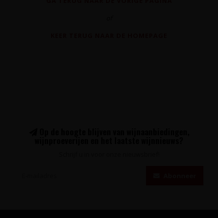
GA TERUG NAAR DE VORIGE PAGINA
of
KEER TERUG NAAR DE HOMEPAGE
Op de hoogte blijven van wijnaanbiedingen,
wijnproeverijen en het laatste wijnnieuws?
Schrijf u in voor onze nieuwsbrief!
Abonneer