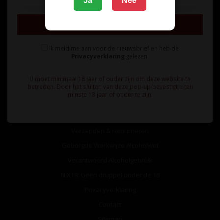
Ja
Nee
Inschrijven
Ik meld me aan voor de nieuwsbrief en heb de
Privacyverklaring
gelezen.
Informatie
U moet minimaal 18 jaar of ouder zijn om deze website te
Over ons
betreden. Door het sluiten van deze pop-up bevestigt u ten
minste 18 jaar of ouder te zijn.
Algemene voorwaarden
Betaalmethoden
Verzenden & retourneren
Geborgde Werkwijze Alcoholwet
Verantwoord Alcoholgebruik
NIX18: Geen druppel onder de 18
Privacyverklaring
Contact
Sitemap