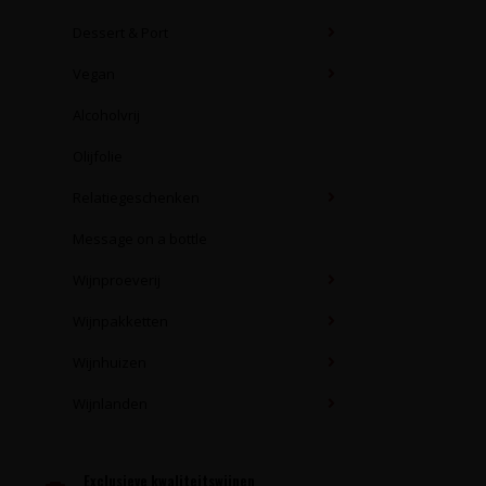
Dessert & Port
Vegan
Alcoholvrij
Olijfolie
Relatiegeschenken
Message on a bottle
Wijnproeverij
Wijnpakketten
Wijnhuizen
Wijnlanden
Exclusieve kwaliteitswijnen