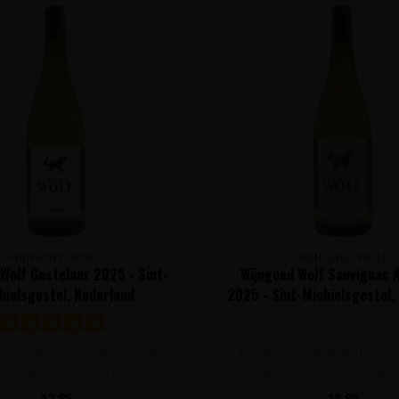
WIJNGOED WOLF
WIJNGOED WOLF
Wolf Gestelaer 2025 - Sint-
Wijngoed Wolf Sauvignac
hielsgestel, Nederland
2025 - Sint-Michielsgestel,
 uitnodigende, aangename witte
Droge, frisse witte wijn van u
t een gebalanceerde neus en
Sauvignac druiven. Frisse, gro
smaak..
12,95
18,95