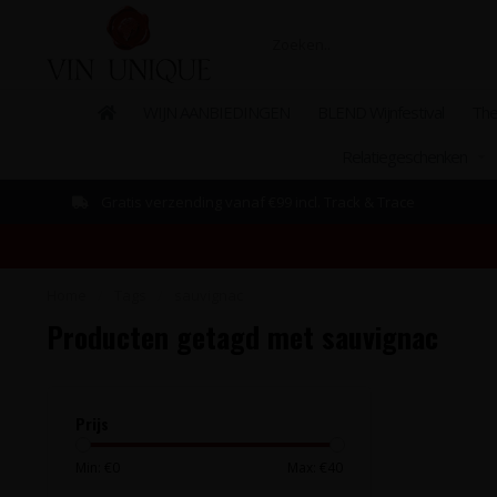
WIJN AANBIEDINGEN
BLEND Wijnfestival
The
Relatiegeschenken
Gratis verzending vanaf €99 incl. Track & Trace
Home
/
Tags
/
sauvignac
Producten getagd met sauvignac
Prijs
Min: €
0
Max: €
40