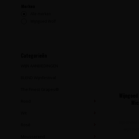
Merken
Alle merken
Wijngoed Wolf
Categorieën
WIJN AANBIEDINGEN
BLEND Wijnfestival
The Finest Grapes®
Wijngoed 
Rood
Mic
Wit
Bijzonder
Rosé
wijn me
Mousserend