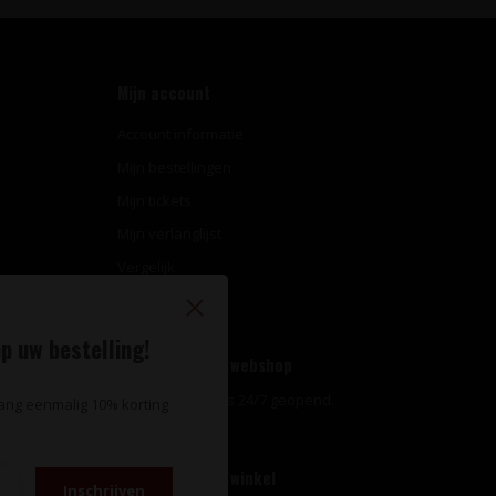
Mijn account
Account informatie
Mijn bestellingen
Mijn tickets
Mijn verlanglijst
Vergelijk
Alle producten
p uw bestelling!
Openingstijden webshop
Onze webshop is 24/7 geopend.
vang eenmalig 10% korting
Openingstijden winkel
Inschrijven