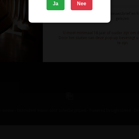
Ja
Nee
Ik meld me aan voor de nieuwsbrief en 
gelezen.
U moet minimaal 18 jaar of ouder zijn om 
Door het sluiten van deze pop-up bevestigt u 
te zijn.
 Unique - bijzondere wijnen voor scherpe prijzen - Powered by
Lightspeed
-
De