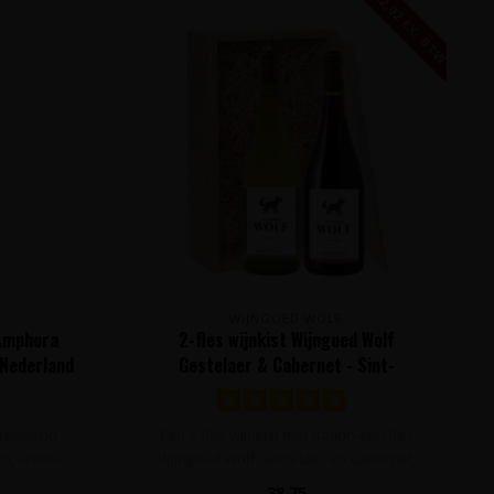
32,02 EX. BTW
WIJNGOED WOLF
 Amphora
2-fles wijnkist Wijngoed Wolf
 Nederland
Gestelaer & Cabernet - Sint-
Michielsgestel, Nederland
itsluitend
Een 2-fles wijnkist met daarin een fles
en, aroma..
Wijngoed Wolf Gestelaer en Cabernet,
ver..
38,75