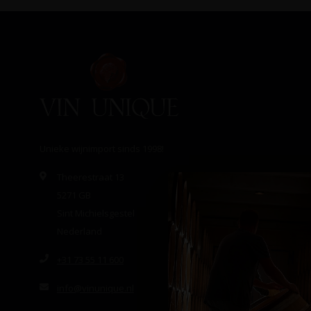
Unieke wijnimport sinds 1998!
Theerestraat 13
5271 GB
Sint Michielsgestel
Nederland
+31 73 55 11 600
info@vinunique.nl