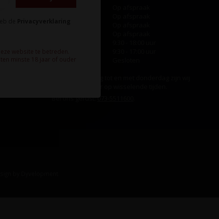
Maandag
Op afspraak
Dinsdag
Op afspraak
heb de
Privacyverklaring
Woensdag
Op afspraak
Donderdag
Op afspraak
Vrijdag
9:30 - 18:00 uur
Zaterdag
9:30 - 17:00 uur
deze website te betreden.
ten minste 18 jaar of ouder
Zondag
Gesloten
Ook op maandag tot en met donderdag zijn wij
aanwezig, echter op wisselende tijden.
Bel ons gerust:
073-5511600
.
sign
by
Dyvelopment