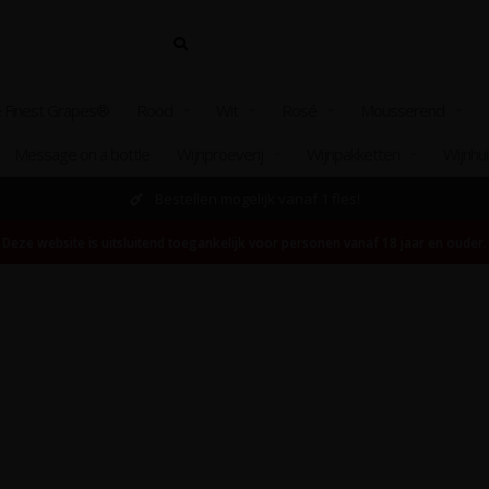
 Finest Grapes®
Rood
Wit
Rosé
Mousserend
Message on a bottle
Wijnproeverij
Wijnpakketten
Wijnhu
Bestellen mogelijk vanaf 1 fles!
Deze website is uitsluitend toegankelijk voor personen vanaf 18 jaar en ouder.