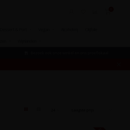
0
Dessert & Port
Vegan
Alcoholvrij
Olijfolie
izen
Wijnlanden
Bezoek ook onze winkel en ons proeflokaal