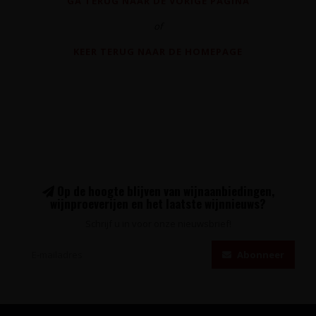
GA TERUG NAAR DE VORIGE PAGINA
of
KEER TERUG NAAR DE HOMEPAGE
Op de hoogte blijven van wijnaanbiedingen,
wijnproeverijen en het laatste wijnnieuws?
Schrijf u in voor onze nieuwsbrief!
Abonneer