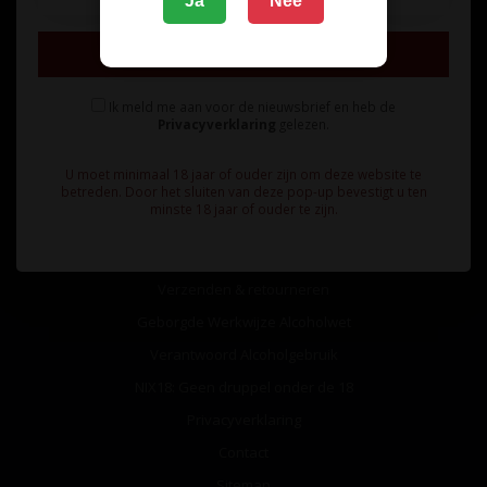
Ja
Nee
Inschrijven
Ik meld me aan voor de nieuwsbrief en heb de
Privacyverklaring
gelezen.
Informatie
U moet minimaal 18 jaar of ouder zijn om deze website te
Over ons
betreden. Door het sluiten van deze pop-up bevestigt u ten
minste 18 jaar of ouder te zijn.
Algemene voorwaarden
Betaalmethoden
Verzenden & retourneren
Geborgde Werkwijze Alcoholwet
Verantwoord Alcoholgebruik
NIX18: Geen druppel onder de 18
Privacyverklaring
Contact
Sitemap