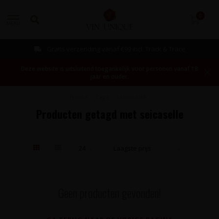
0
MENU
Gratis verzending vanaf €99 incl. Track & Trace
Deze website is uitsluitend toegankelijk voor personen vanaf 18
jaar en ouder.
Home
/
Tags
/
seicaselle
Producten getagd met seicaselle
Geen producten gevonden!