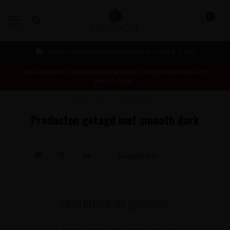
0
MENU
Gratis verzending vanaf €99 incl. Track & Trace
Deze website is uitsluitend toegankelijk voor personen vanaf 18
jaar en ouder.
Home
/
Tags
/
smooth dark
Producten getagd met smooth dark
Geen producten gevonden!