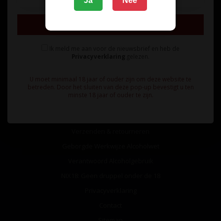
Ja
Nee
Inschrijven
Ik meld me aan voor de nieuwsbrief en heb de
Privacyverklaring
gelezen.
Informatie
U moet minimaal 18 jaar of ouder zijn om deze website te
Over ons
betreden. Door het sluiten van deze pop-up bevestigt u ten
minste 18 jaar of ouder te zijn.
Algemene voorwaarden
Betaalmethoden
Verzenden & retourneren
Geborgde Werkwijze Alcoholwet
Verantwoord Alcoholgebruik
NIX18: Geen druppel onder de 18
Privacyverklaring
Contact
Sitemap