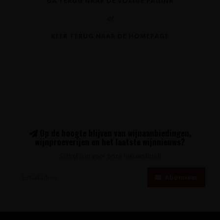
GA TERUG NAAR DE VORIGE PAGINA
of
KEER TERUG NAAR DE HOMEPAGE
Op de hoogte blijven van wijnaanbiedingen,
wijnproeverijen en het laatste wijnnieuws?
Schrijf u in voor onze nieuwsbrief!
Abonneer