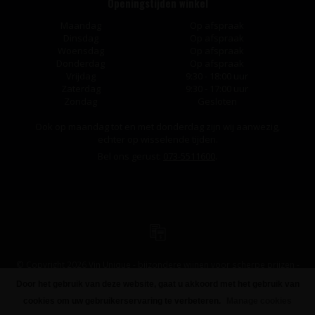
Openingstijden winkel
Maandag
Op afspraak
Dinsdag
Op afspraak
Woensdag
Op afspraak
Donderdag
Op afspraak
Vrijdag
9:30 - 18:00 uur
Zaterdag
9:30 - 17:00 uur
Zondag
Gesloten
Ook op maandag tot en met donderdag zijn wij aanwezig,
echter op wisselende tijden.
Bel ons gerust:
073-5511600
.
© Copyright 2026 Vin Unique - bijzondere wijnen voor scherpe prijzen -
Powered by
Lightspeed
-
Design
by
Dyvelopment
Door het gebruik van deze website, gaat u akkoord met het gebruik van
FILTERS
cookies om uw gebruikerservaring te verbeteren.
Manage cookies