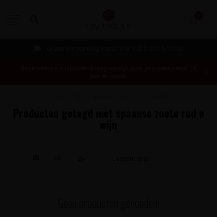
0
MENU
Gratis verzending vanaf €99 incl. Track & Trace
Deze website is uitsluitend toegankelijk voor personen vanaf 18
jaar en ouder.
Home
/
Tags
/
spaanse zoete rod e wijn
Producten getagd met spaanse zoete rod e
wijn
Geen producten gevonden!