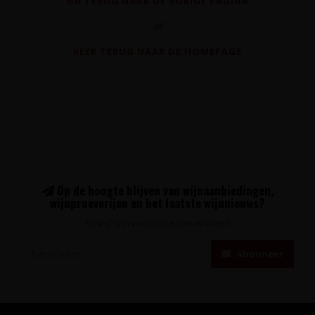
GA TERUG NAAR DE VORIGE PAGINA
of
KEER TERUG NAAR DE HOMEPAGE
Op de hoogte blijven van wijnaanbiedingen,
wijnproeverijen en het laatste wijnnieuws?
Schrijf u in voor onze nieuwsbrief!
Abonneer