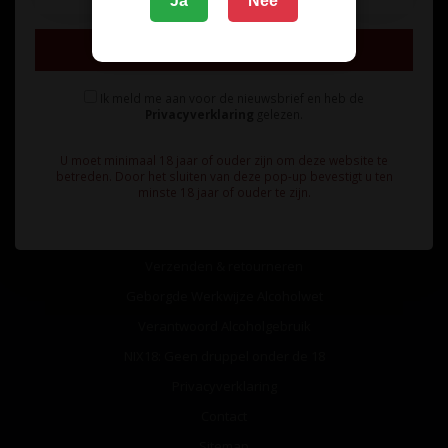
Ja
Nee
Inschrijven
Ik meld me aan voor de nieuwsbrief en heb de
Privacyverklaring
gelezen.
Informatie
U moet minimaal 18 jaar of ouder zijn om deze website te
Over ons
betreden. Door het sluiten van deze pop-up bevestigt u ten
minste 18 jaar of ouder te zijn.
Algemene voorwaarden
Betaalmethoden
Verzenden & retourneren
Geborgde Werkwijze Alcoholwet
Verantwoord Alcoholgebruik
NIX18: Geen druppel onder de 18
Privacyverklaring
Contact
Sitemap