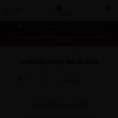
0
MENU
Gratis verzending vanaf €99 incl. Track & Trace
Deze website is uitsluitend toegankelijk voor personen vanaf 18
jaar en ouder.
Home
/
Tags
/
ste leban
Producten getagd met ste leban
Geen producten gevonden!