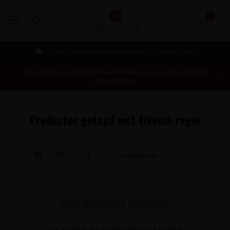
0
MENU
Gratis verzending vanaf €99 incl. Track & Trace
Deze website is uitsluitend toegankelijk voor personen vanaf 18
jaar en ouder.
Home
/
Tags
/
tikvesh regio
Producten getagd met tikvesh regio
Geen producten gevonden!