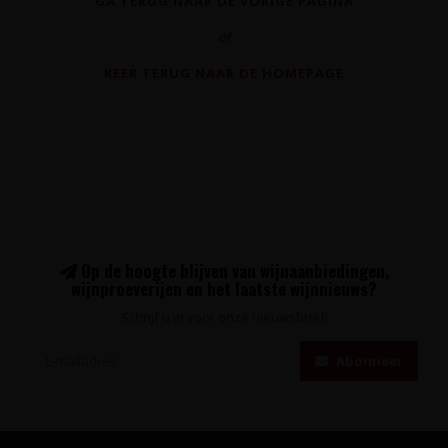
GA TERUG NAAR DE VORIGE PAGINA
of
KEER TERUG NAAR DE HOMEPAGE
Op de hoogte blijven van wijnaanbiedingen,
wijnproeverijen en het laatste wijnnieuws?
Schrijf u in voor onze nieuwsbrief!
Abonneer