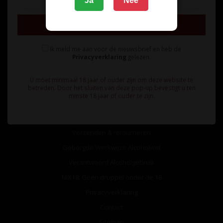
Ja
Nee
Inschrijven
Ik meld me aan voor de nieuwsbrief en heb de
Privacyverklaring
gelezen.
Informatie
U moet minimaal 18 jaar of ouder zijn om deze website te
Over ons
betreden. Door het sluiten van deze pop-up bevestigt u ten
minste 18 jaar of ouder te zijn.
Algemene voorwaarden
Betaalmethoden
Verzenden & retourneren
Geborgde Werkwijze Alcoholwet
Verantwoord Alcoholgebruik
NIX18: Geen druppel onder de 18
Privacyverklaring
Contact
Sitemap