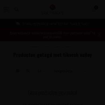
0
MENU
Gratis verzending vanaf €99 incl. Track & Trace
Deze website is uitsluitend toegankelijk voor personen vanaf 18
jaar en ouder.
Home
/
Tags
/
tikvesh valley
Producten getagd met tikvesh valley
Geen producten gevonden!