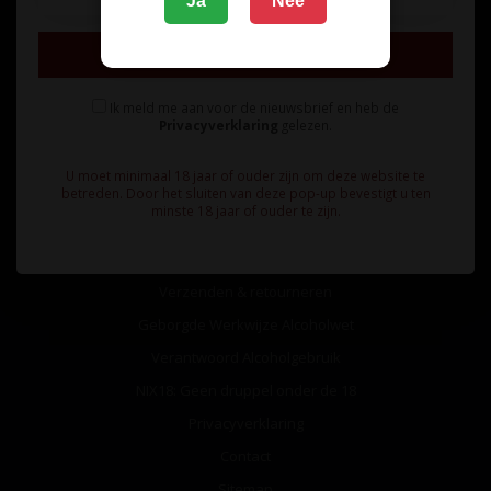
Ja
Nee
Inschrijven
Ik meld me aan voor de nieuwsbrief en heb de
Privacyverklaring
gelezen.
Informatie
U moet minimaal 18 jaar of ouder zijn om deze website te
Over ons
betreden. Door het sluiten van deze pop-up bevestigt u ten
minste 18 jaar of ouder te zijn.
Algemene voorwaarden
Betaalmethoden
Verzenden & retourneren
Geborgde Werkwijze Alcoholwet
Verantwoord Alcoholgebruik
NIX18: Geen druppel onder de 18
Privacyverklaring
Contact
Sitemap