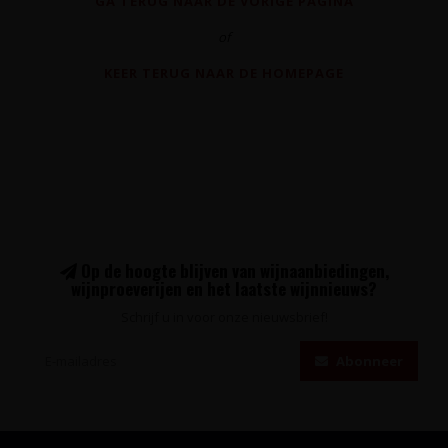
GA TERUG NAAR DE VORIGE PAGINA
of
KEER TERUG NAAR DE HOMEPAGE
Op de hoogte blijven van wijnaanbiedingen,
wijnproeverijen en het laatste wijnnieuws?
Schrijf u in voor onze nieuwsbrief!
Abonneer