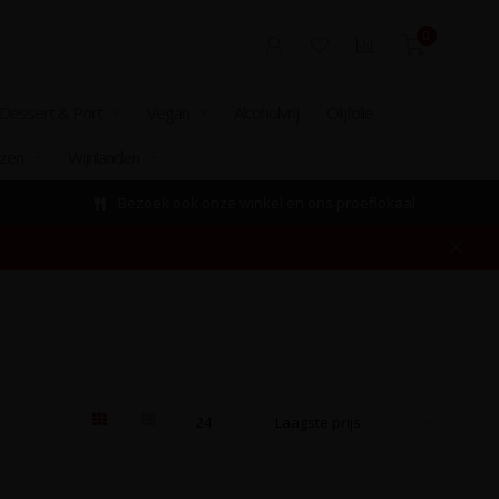
0
Dessert & Port
Vegan
Alcoholvrij
Olijfolie
izen
Wijnlanden
Bezoek ook onze winkel en ons proeflokaal