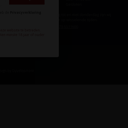
Zondag
Gesloten
heb de
Privacyverklaring
Ook op maandag tot en met donderdag zijn wij
aanwezig, echter op wisselende tijden.
Bel ons gerust:
073-5511600
.
deze website te betreden.
ten minste 18 jaar of ouder
sign
by
Dyvelopment