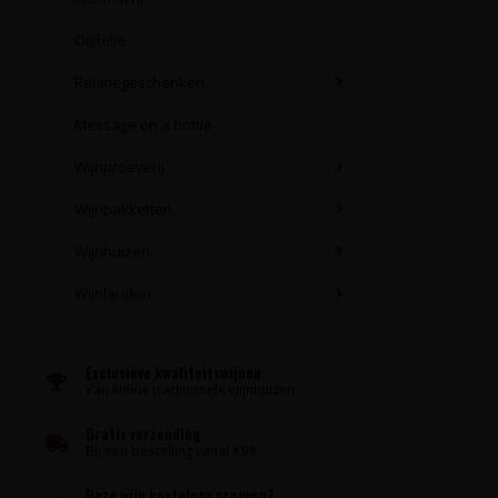
Olijfolie
Relatiegeschenken
Message on a bottle
Wijnproeverij
Wijnpakketten
Wijnhuizen
Wijnlanden
Exclusieve kwaliteitswijnen
Van kleine traditionele wijnhuizen
Gratis verzending
Bij een bestelling vanaf €99
Deze wijn kosteloos proeven?