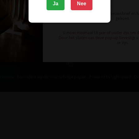
Ja
Nee
Ik meld me aan voor de nieuwsbrief en 
gelezen.
U moet minimaal 18 jaar of ouder zijn om 
Door het sluiten van deze pop-up bevestigt u 
te zijn.
 Unique - bijzondere wijnen voor scherpe prijzen - Powered by
Lightspeed
-
De