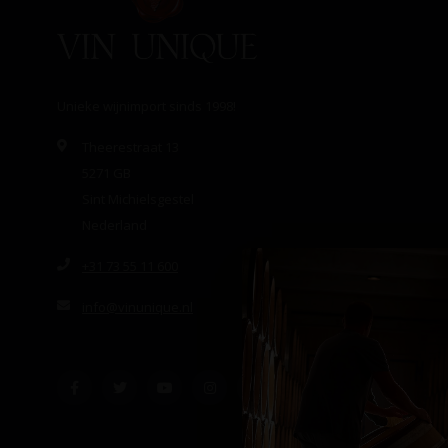
Unieke wijnimport sinds 1998!
Theerestraat 13
5271 GB
Sint Michielsgestel
Nederland
+31 73 55 11 600
info@vinunique.nl