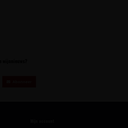
te wijnnieuws?
Abonneer
Mijn account