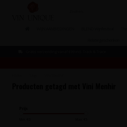
WIJN AANBIEDINGEN
BLEND Wijnfestival
The
Relatiegeschenken
Gratis verzending vanaf €99 incl. Track & Trace
Home
/
Tags
/
Vini Menhir
Producten getagd met Vini Menhir
Prijs
Min: €
0
Max: €
5