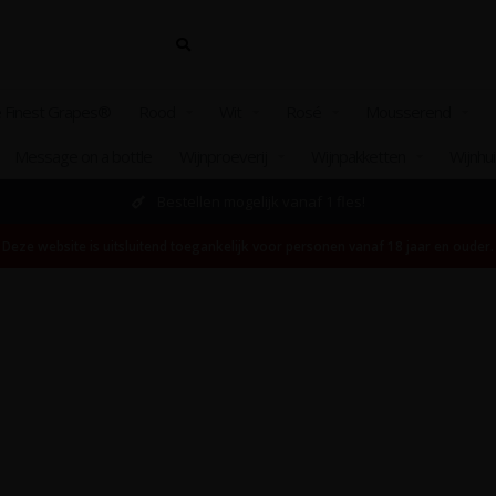
 Finest Grapes®
Rood
Wit
Rosé
Mousserend
Message on a bottle
Wijnproeverij
Wijnpakketten
Wijnhu
Bestellen mogelijk vanaf 1 fles!
Deze website is uitsluitend toegankelijk voor personen vanaf 18 jaar en ouder.