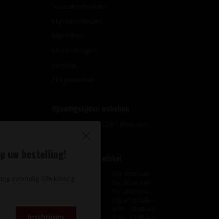
Account informatie
Mijn bestellingen
Mijn tickets
Mijn verlanglijst
Vergelijk
Alle producten
Openingstijden webshop
Onze webshop is 24/7 geopend.
p uw bestelling!
Openingstijden winkel
Maandag
Op afspraak
vang eenmalig 10% korting
Dinsdag
Op afspraak
Woensdag
Op afspraak
Donderdag
Op afspraak
Vrijdag
9:30 - 18:00 uur
Inschrijven
Zaterdag
9:30 - 17:00 uur