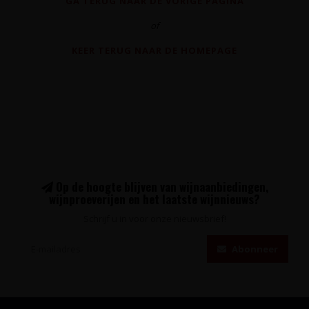
GA TERUG NAAR DE VORIGE PAGINA
of
KEER TERUG NAAR DE HOMEPAGE
Op de hoogte blijven van wijnaanbiedingen,
wijnproeverijen en het laatste wijnnieuws?
Schrijf u in voor onze nieuwsbrief!
Abonneer