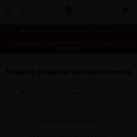
0
MENU
Gratis verzending vanaf €99 incl. Track & Trace
Deze website is uitsluitend toegankelijk voor personen vanaf 18
jaar en ouder.
Home
/
Tags
/
vino blanco de verano
Producten getagd met vino blanco de verano
Geen producten gevonden!