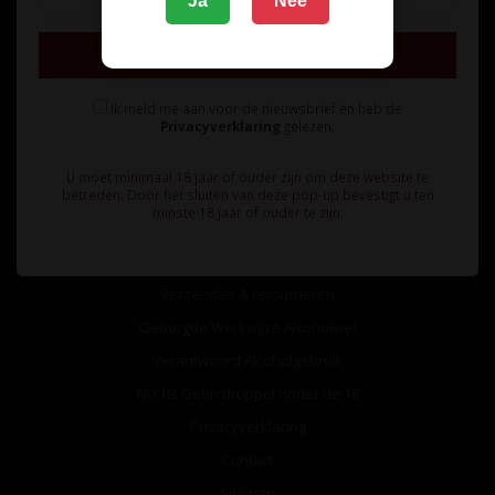
Ja
Nee
Inschrijven
Ik meld me aan voor de nieuwsbrief en heb de
Privacyverklaring
gelezen.
Informatie
U moet minimaal 18 jaar of ouder zijn om deze website te
Over ons
betreden. Door het sluiten van deze pop-up bevestigt u ten
minste 18 jaar of ouder te zijn.
Algemene voorwaarden
Betaalmethoden
Verzenden & retourneren
Geborgde Werkwijze Alcoholwet
Verantwoord Alcoholgebruik
NIX18: Geen druppel onder de 18
Privacyverklaring
Contact
Sitemap