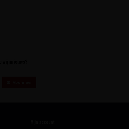
te wijnnieuws?
Abonneer
Mijn account