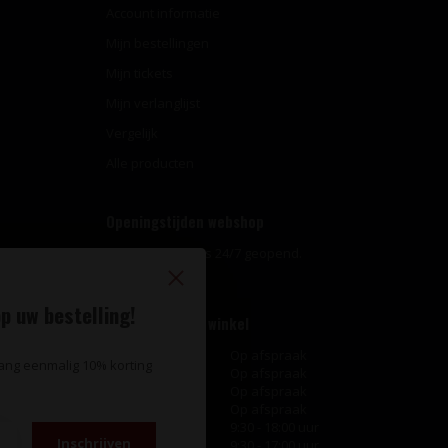
Account informatie
Mijn bestellingen
Mijn tickets
Mijn verlanglijst
Vergelijk
Alle producten
Openingstijden webshop
Onze webshop is 24/7 geopend.
p uw bestelling!
Openingstijden winkel
Maandag
Op afspraak
vang eenmalig 10% korting
Dinsdag
Op afspraak
Woensdag
Op afspraak
Donderdag
Op afspraak
Vrijdag
9:30 - 18:00 uur
Inschrijven
Zaterdag
9:30 - 17:00 uur