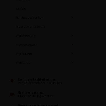
Olijfolie
Relatiegeschenken
Message on a bottle
Wijnproeverij
Wijnpakketten
Wijnhuizen
Wijnlanden
Exclusieve kwaliteitswijnen
Van kleine traditionele wijnhuizen
Gratis verzending
Bij een bestelling vanaf €99
Deze wijn kosteloos proeven?