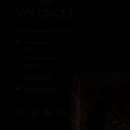
Unieke wijnimport sinds 1998!
Theerestraat 13
5271 GB
Sint Michielsgestel
Nederland
+31 73 55 11 600
info@vinunique.nl