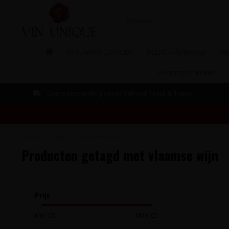
WIJN AANBIEDINGEN
BLEND Wijnfestival
The
Relatiegeschenken
Gratis verzending vanaf €99 incl. Track & Trace
Home
/
Tags
/
vlaamse wijn
Producten getagd met vlaamse wijn
Prijs
Min: €
0
Max: €
5