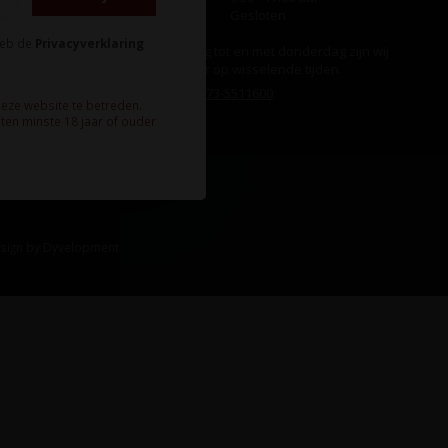
Zondag
Gesloten
heb de
Privacyverklaring
Ook op maandag tot en met donderdag zijn wij
aanwezig, echter op wisselende tijden.
Bel ons gerust:
073-5511600
.
deze website te betreden.
ten minste 18 jaar of ouder
sign
by
Dyvelopment