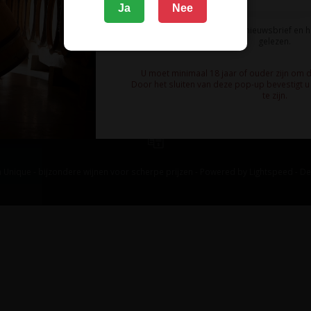
Ja
Nee
Ik meld me aan voor de nieuwsbrief en 
gelezen.
U moet minimaal 18 jaar of ouder zijn om 
Door het sluiten van deze pop-up bevestigt u 
te zijn.
 Unique - bijzondere wijnen voor scherpe prijzen - Powered by
Lightspeed
-
De