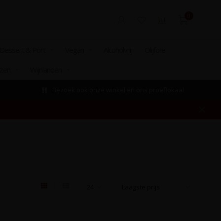
0
Dessert & Port
Vegan
Alcoholvrij
Olijfolie
izen
Wijnlanden
Bezoek ook onze winkel en ons proeflokaal