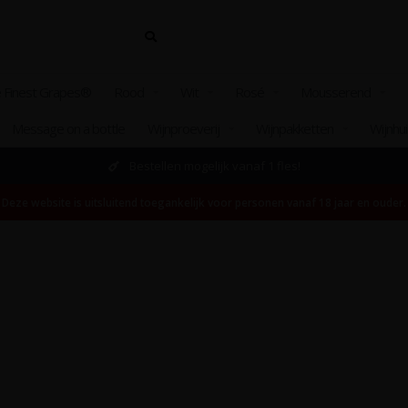
 Finest Grapes®
Rood
Wit
Rosé
Mousserend
Message on a bottle
Wijnproeverij
Wijnpakketten
Wijnhu
Bestellen mogelijk vanaf 1 fles!
Deze website is uitsluitend toegankelijk voor personen vanaf 18 jaar en ouder.