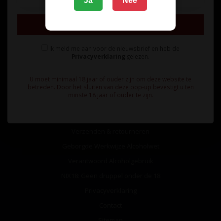
Ja
Nee
Inschrijven
Ik meld me aan voor de nieuwsbrief en heb de
Privacyverklaring
gelezen.
Informatie
U moet minimaal 18 jaar of ouder zijn om deze website te
Over ons
betreden. Door het sluiten van deze pop-up bevestigt u ten
minste 18 jaar of ouder te zijn.
Algemene voorwaarden
Betaalmethoden
Verzenden & retourneren
Geborgde Werkwijze Alcoholwet
Verantwoord Alcoholgebruik
NIX18: Geen druppel onder de 18
Privacyverklaring
Contact
Sitemap