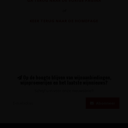
GA TERUG NAAR DE VORIGE PAGINA
of
KEER TERUG NAAR DE HOMEPAGE
Op de hoogte blijven van wijnaanbiedingen,
wijnproeverijen en het laatste wijnnieuws?
Schrijf u in voor onze nieuwsbrief!
Abonneer