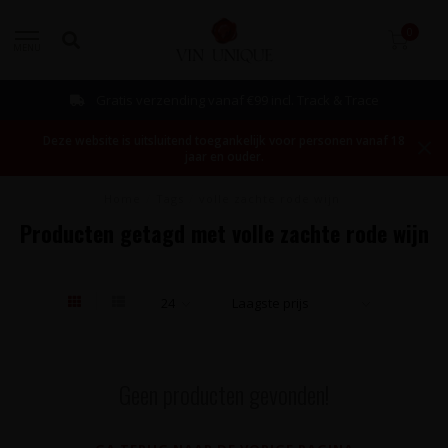
0
MENU
Gratis verzending vanaf €99 incl. Track & Trace
Deze website is uitsluitend toegankelijk voor personen vanaf 18
jaar en ouder.
Home
/
Tags
/
volle zachte rode wijn
Producten getagd met volle zachte rode wijn
Geen producten gevonden!