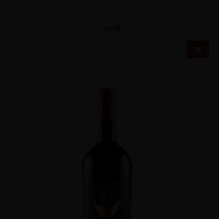
Diep paarse, bijna zwarte wijn van uitsluitend Vranec druiven.
Weelderige tonen ..
12,95