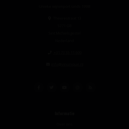
Unieke wijnimport sinds 1998!
Theerestraat 13
5271 GB
Sint Michielsgestel
Nederland
+31 73 55 11 600
info@vinunique.nl
Informatie
Over ons