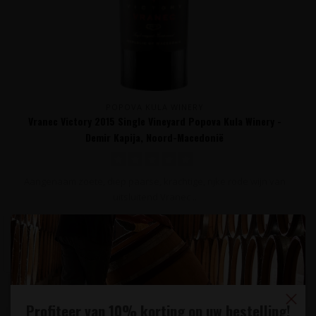
POPOVA KULA WINERY
Vranec Victory 2015 Single Vineyard Popova Kula Winery -
Demir Kapija, Noord-Macedonië
Aangenaam zoete, diep paarse, krachtige, rijke rode wijn van
uitsluitend Vranec ..
34,95
Profiteer van 10% korting op uw bestelling!