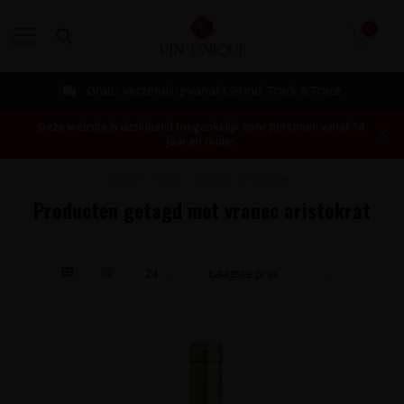
0
MENU
Gratis verzending vanaf €99 incl. Track & Trace
Deze website is uitsluitend toegankelijk voor personen vanaf 18
jaar en ouder.
Home
/
Tags
/
vranec aristokrat
Producten getagd met vranec aristokrat