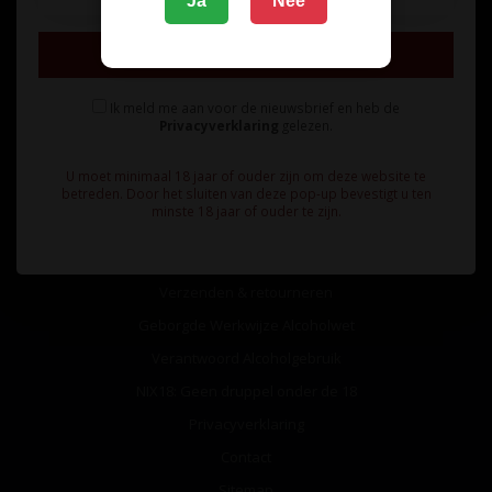
Ja
Nee
Inschrijven
Ik meld me aan voor de nieuwsbrief en heb de
Privacyverklaring
gelezen.
Informatie
U moet minimaal 18 jaar of ouder zijn om deze website te
Over ons
betreden. Door het sluiten van deze pop-up bevestigt u ten
minste 18 jaar of ouder te zijn.
Algemene voorwaarden
Betaalmethoden
Verzenden & retourneren
Geborgde Werkwijze Alcoholwet
Verantwoord Alcoholgebruik
NIX18: Geen druppel onder de 18
Privacyverklaring
Contact
Sitemap