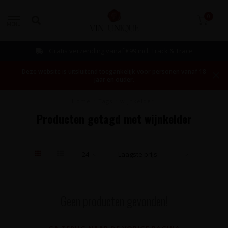
0
MENU
Gratis verzending vanaf €99 incl. Track & Trace
Deze website is uitsluitend toegankelijk voor personen vanaf 18
jaar en ouder.
Home
/
Tags
/
wijnkelder
Producten getagd met wijnkelder
Geen producten gevonden!