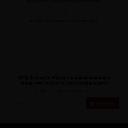
GA TERUG NAAR DE VORIGE PAGINA
of
KEER TERUG NAAR DE HOMEPAGE
Op de hoogte blijven van wijnaanbiedingen,
wijnproeverijen en het laatste wijnnieuws?
Schrijf u in voor onze nieuwsbrief!
Abonneer