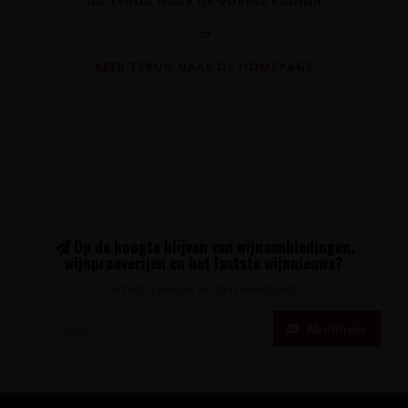
GA TERUG NAAR DE VORIGE PAGINA
of
KEER TERUG NAAR DE HOMEPAGE
Op de hoogte blijven van wijnaanbiedingen,
wijnproeverijen en het laatste wijnnieuws?
Schrijf u in voor onze nieuwsbrief!
Abonneer