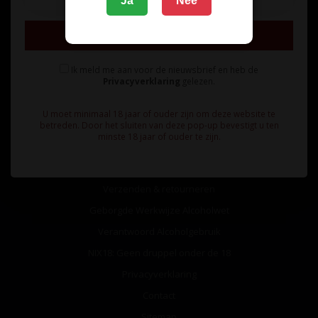
Ja
Nee
Inschrijven
Ik meld me aan voor de nieuwsbrief en heb de
Privacyverklaring
gelezen.
Informatie
U moet minimaal 18 jaar of ouder zijn om deze website te
Over ons
betreden. Door het sluiten van deze pop-up bevestigt u ten
minste 18 jaar of ouder te zijn.
Algemene voorwaarden
Betaalmethoden
Verzenden & retourneren
Geborgde Werkwijze Alcoholwet
Verantwoord Alcoholgebruik
NIX18: Geen druppel onder de 18
Privacyverklaring
Contact
Sitemap