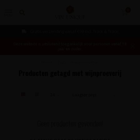
0
MENU
Gratis verzending vanaf €99 incl. Track & Trace
Deze website is uitsluitend toegankelijk voor personen vanaf 18
jaar en ouder.
Home
/
Tags
/
wijnproeverij
Producten getagd met wijnproeverij
Geen producten gevonden!