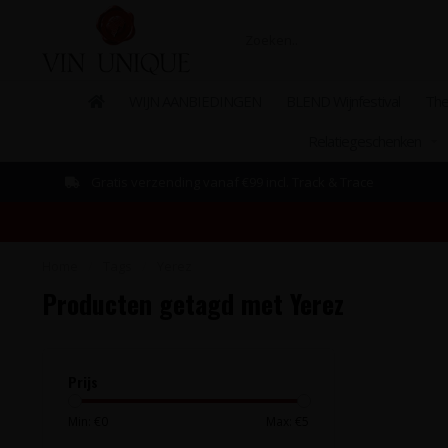
WIJN AANBIEDINGEN
BLEND Wijnfestival
The
Relatiegeschenken
Gratis verzending vanaf €99 incl. Track & Trace
Home
/
Tags
/
Yerez
Producten getagd met Yerez
Prijs
Min: €
0
Max: €
5