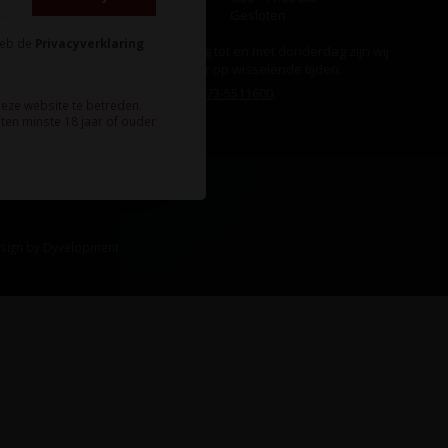
Zondag
Gesloten
heb de
Privacyverklaring
Ook op maandag tot en met donderdag zijn wij
aanwezig, echter op wisselende tijden.
Bel ons gerust:
073-5511600
.
deze website te betreden.
ten minste 18 jaar of ouder
sign
by
Dyvelopment