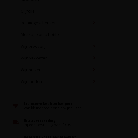
Olijfolie
Relatiegeschenken
Message on a bottle
Wijnproeverij
Wijnpakketten
Wijnhuizen
Wijnlanden
Exclusieve kwaliteitswijnen
Van kleine traditionele wijnhuizen
Gratis verzending
Bij een bestelling vanaf €99
Deze wijn kosteloos proeven?