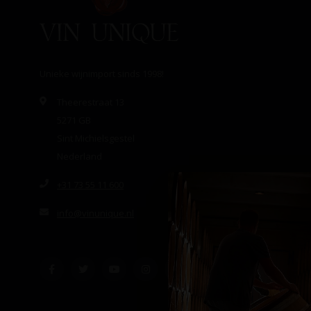
Unieke wijnimport sinds 1998!
Theerestraat 13
5271 GB
Sint Michielsgestel
Nederland
+31 73 55 11 600
info@vinunique.nl