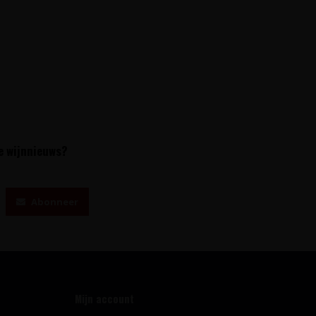
te wijnnieuws?
Abonneer
Mijn account