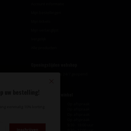
Account informatie
Mijn bestellingen
Mijn tickets
Mijn verlanglijst
Vergelijk
Alle producten
Openingstijden webshop
Onze webshop is 24/7 geopend.
p uw bestelling!
Openingstijden winkel
Maandag
Op afspraak
vang eenmalig 10% korting
Dinsdag
Op afspraak
Woensdag
Op afspraak
Donderdag
Op afspraak
Vrijdag
9:30 - 18:00 uur
Inschrijven
Zaterdag
9:30 - 17:00 uur