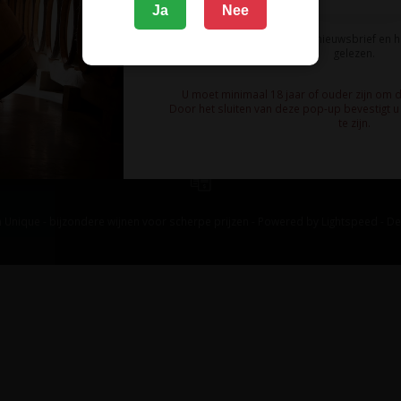
Ja
Nee
Ik meld me aan voor de nieuwsbrief en 
gelezen.
U moet minimaal 18 jaar of ouder zijn om 
Door het sluiten van deze pop-up bevestigt u 
te zijn.
 Unique - bijzondere wijnen voor scherpe prijzen - Powered by
Lightspeed
-
De