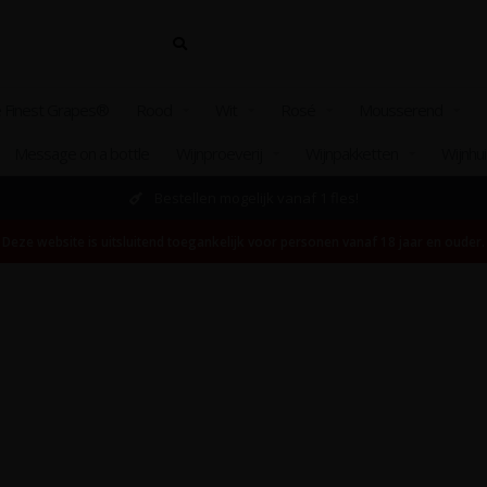
 Finest Grapes®
Rood
Wit
Rosé
Mousserend
Message on a bottle
Wijnproeverij
Wijnpakketten
Wijnhu
Bestellen mogelijk vanaf 1 fles!
Deze website is uitsluitend toegankelijk voor personen vanaf 18 jaar en ouder.