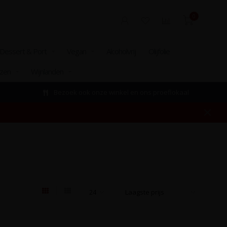
0
Dessert & Port
Vegan
Alcoholvrij
Olijfolie
izen
Wijnlanden
Bezoek ook onze winkel en ons proeflokaal