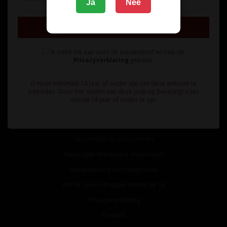
Ja
Nee
Inschrijven
Ik meld me aan voor de nieuwsbrief en heb de
Privacyverklaring
gelezen.
Informatie
U moet minimaal 18 jaar of ouder zijn om deze website te
betreden. Door het sluiten van deze pop-up bevestigt u ten
Over ons
minste 18 jaar of ouder te zijn.
Algemene voorwaarden
Betaalmethoden
Verzenden & retourneren
Geborgde Werkwijze Alcoholwet
Verantwoord Alcoholgebruik
NIX18: Geen druppel onder de 18
Privacyverklaring
Contact