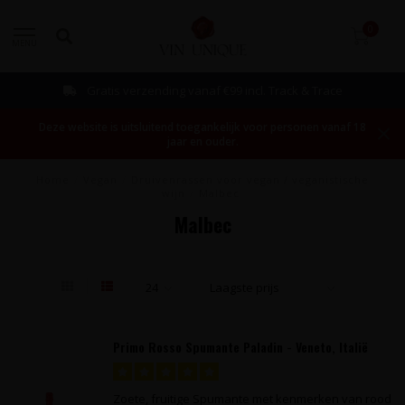
0
MENU
Gratis verzending vanaf €99 incl. Track & Trace
Deze website is uitsluitend toegankelijk voor personen vanaf 18
jaar en ouder.
Home
/
Vegan
/
Druivenrassen voor vegan / veganistische
wijn
/
Malbec
Malbec
Primo Rosso Spumante Paladin - Veneto, Italië
Zoete, fruitige Spumante met kenmerken van rood