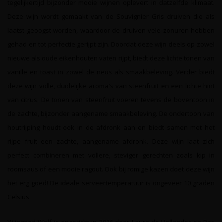
tegelijkertijd bijzonder mooie wijnen oplevert in datzelfde klimaat.
Deze wijn wordt gemaakt van de Souvignier Gris druiven die als
laatst geoogst worden, waardoor de druiven vele zonuren hebben
gehad en tot perfectie gerijpt zijn. Doordat deze wijn deels op zowel
nieuwe als oude eikenhouten vaten rijpt, biedt deze lichte tonen van
vanille en toast in zowel de neus als smaakbeleving. Verder biedt
deze wijn volle, duidelijke aroma's van steenfruit en een lichte hint
van citrus. De tonen van steenfruit voeren tevens de boventoon in
de zachte, bijzonder aangename smaakbeleving. De ondertoon van
houtrijping houdt ook in de afdronk aan en biedt samen met het
rijpe fruit een zachte, aangename afdronk. Deze wijn laat zich
perfect combineren met vollere, steviger gerechten zoals kip in
roomsaus of een mooie ragout. Ook bij romige kazen doet deze wijn
het erg goed! De ideale serveertemperatuur is ongeveer 10 graden
Celsius.