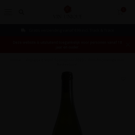
0
MENU
Gratis verzending vanaf €99 incl. Track & Trace
Deze website is uitsluitend toegankelijk voor personen vanaf 18
jaar en ouder.
Home
/
Wijngoed Wolf Souvignier 2023 - Sint-Michielsgestel,
Nederland