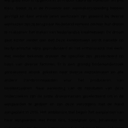
Wijngoed Wolf is opgericht in 2016 door Laura de Hollander en Bas
Klerx. Nadat zij in de Provence een wijnmakersopleiding hebben
gevolgd en daar enkele jaren werkzaam zijn geweest bij diverse
wijnhuizen zijn zij terug naar Nederland verhuist om hier hun droom
te realiseren: het maken van Nederlandse kwaliteitswijn. De droom
gaat echter verder dan dat! Deze kwaliteitswijn wordt namelijk op
biodynamische wijze geproduceerd en het enthousiaste stel werkt
met minder bekende druiven die specifiek zijn geselecteerd op
basis van diverse factoren. Er is een grondig bodemonderzoek
gerealiseerd alsook gekeken naar diverse microklimaten en alle
andere (rand)voorwaarden voor het produceren van
kwaliteitswijnen. Naar aanleiding van de resultaten van deze
onderzoeken zijn de juiste druivenrassen geselecteerd om in de
wijngaarden te gedijen en zijn deze vervolgens met de hand
aangeplant in 2016. Het ambitieuze stel begon het aanplanten van
haar wijngaarden met Pinot Gris, Souvignier Gris, Johanniter en