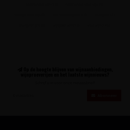
nederlandse wijn
(13)
nederlandse witte wijn
(8)
sappige witte wijn
(5)
sint-michielsgestel
(13)
souvignier
(2)
souvignier gris
(6)
wijngoed wolf
(13)
witte wijn
(145)
Op de hoogte blijven van wijnaanbiedingen,
wijnproeverijen en het laatste wijnnieuws?
Schrijf u in voor onze nieuwsbrief!
Abonneer