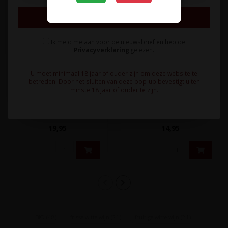
Inschrijven
Ik meld me aan voor de nieuwsbrief en heb de
WIJNGOED WOLF
WIJNGOED WOLF
Privacyverklaring
gelezen.
Wijngoed Wolf Souvignier
Wijngoed Wolf Johanniter
Reserve 2023 - Sint-
2025 - Sint-
U moet minimaal 18 jaar of ouder zijn om deze website te
Michielsgestel, Nederland
Michielsgestel, Nederland
betreden. Door het sluiten van deze pop-up bevestigt u ten
minste 18 jaar of ouder te zijn.
Volle, zachte, rijpe wijn van
Uitnodigende, frisse,
uitsluitend de allerbest
aromatische witte wijn van
gerijpte Souvignier Gris ..
uitsluitend Johanniter
19,95
14,95
druiven...
BIO
(48)
frisse witte wijn
(21)
fruitige witte wijn
(21)