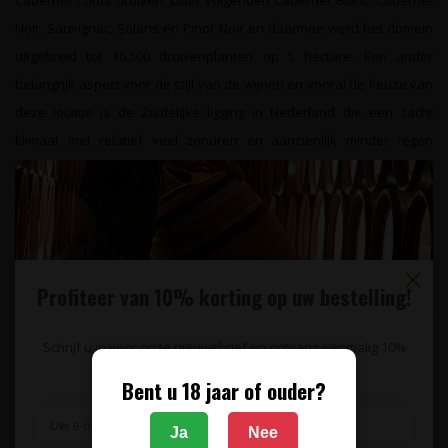
Cabernet Cortis druiven. Later volgenden Cabernet Blanc, Cabernet
Noir, Sauvignac, Solaris en Pinot Noir en daarmee werd het domein
uitgebreid tot 16.500 druivenplanten op 5 hectare. Een ander
belangrijk aspect voor de stijl van de wijnen en vooral de keuze van
deze locatie is de Zuidelijke ligging in Nederland die een zacht
klimaat met relatief veel zonuren en aanzienlijk minder regen
garandeert dan andere delen van ons land.
Specificaties
Reviews
Profiteer van 10% korting op uw bestelling!
Gerelateerde producten
Schrijf u in voor onze nieuwsbrief en ontvang eenmalig 10%
korting op uw bestelling.
Bent u 18 jaar of ouder?
Ja
Nee