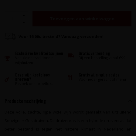
Toevoegen aan winkelwagen
Voor 16:00u besteld? Vandaag verzonden!
Exclusieve kwaliteitswijnen
Gratis verzending
Van kleine traditionele
Bij een bestelling vanaf €99
wijnhuizen
Deze wijn kosteloos
Gratis wijn-spijs advies
proeven?
Voor ieder gerecht of menu
Bezoek ons proeflokaal!
Productomschrijving
Deze volle, zachte, rijpe witte wijn wordt gemaakt van uitsluitend
Souvignier Gris druiven. Dit druivenras is een hybride druivenras dat
beter bestand is tegen het nattere klimaat in Nederland en