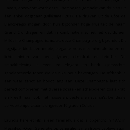
Cava's, enzovoort wordt deze Champagne gemaakt van druiven uit
één enkel oogstjaar (Millésime): 2017. De druiven uit de Côte de
Blancs-regio mogen door hun bijzonder hoge kwaliteit de naam
Grand Cru dragen en dat, in combinatie met het feit dat dit een
Millésime Champagne is, maakt deze Champagne erg bijzonder. Dit
oogstjaar biedt een mooie, elegante neus met minerale tonen en
lichte hinten van peer, lychee, citrusfruit en brioche. De
smaakbeleving is even zo elegant en biedt zijdezachte,
gebalanceerde tonen die de rijke neus bevestigen. De afdronk is
een waar genot en houdt lang aan. Deze Champagne laat zich
perfect combineren met diverse schaal- en schelpdieren zoals krab
en kreeft maar ook met mosselen, oesters en scampi's. De ideale
serveertemperatuur is ongeveer 10 graden Celsius.
Launois Père et Fils is een familiehuis dat is opgericht in 1872 in
Mesnil-sur-Oger. Generatie op generatie is men trouw gebleven aan