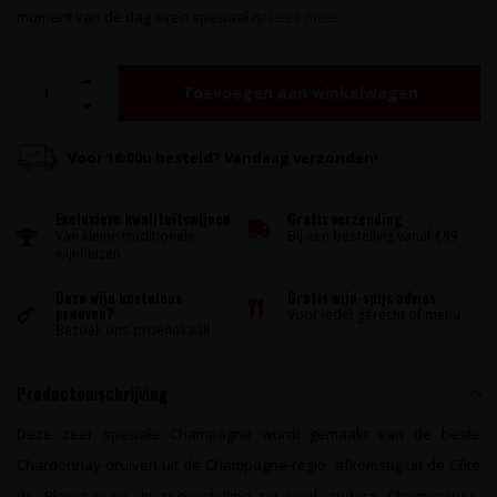
moment van de dag even speciaal is!
Lees meer..
Toevoegen aan winkelwagen
Voor 16:00u besteld? Vandaag verzonden!
Exclusieve kwaliteitswijnen
Gratis verzending
Van kleine traditionele
Bij een bestelling vanaf €99
wijnhuizen
Deze wijn kosteloos
Gratis wijn-spijs advies
proeven?
Voor ieder gerecht of menu
Bezoek ons proeflokaal!
Productomschrijving
Deze zeer speciale Champagne wordt gemaakt van de beste
Chardonnay-druiven uit de Champagne-regio, afkomstig uit de Côte
de Blancs-regio. In tegenstelling tot veel andere Champagnes,