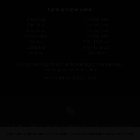
Openingstijden winkel
Maandag
Op afspraak
Dinsdag
Op afspraak
Woensdag
Op afspraak
Donderdag
Op afspraak
Vrijdag
9:30 - 18:00 uur
Zaterdag
9:30 - 17:00 uur
Zondag
Gesloten
Ook op maandag tot en met donderdag zijn wij aanwezig,
echter op wisselende tijden.
Bel ons gerust:
073-5511600
.
© Copyright 2026 Vin Unique - bijzondere wijnen voor scherpe prijzen -
Powered by
Lightspeed
-
Design
by
Dyvelopment
Door het gebruik van deze website, gaat u akkoord met het gebruik van