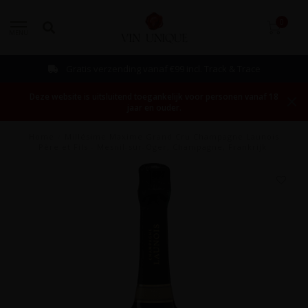
0
MENU
Gratis verzending vanaf €99 incl. Track & Trace
Deze website is uitsluitend toegankelijk voor personen vanaf 18
jaar en ouder.
Home
/
Millésime Maxime Grand Cru Champagne Launois
Père et Fils - Mesnil-sur-Oger, Champagne, Frankrijk