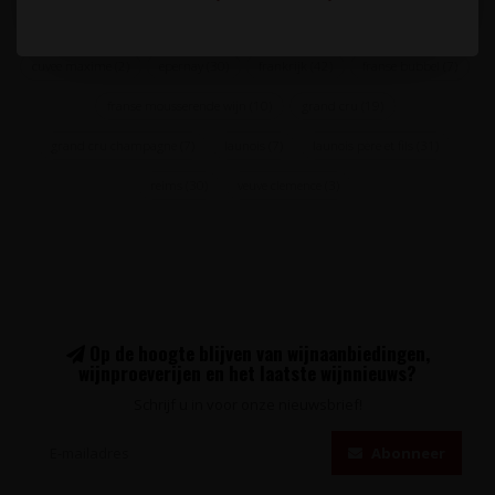
champagne launois
(8)
chardonnay
(113)
cote des blancs
(7)
cuvee maxime
(2)
epernay
(30)
frankrijk
(42)
franse bubbel
(7)
franse mousserende wijn
(10)
grand cru
(19)
grand cru champagne
(7)
launois
(7)
launois père et fils
(31)
reims
(30)
veuve clemence
(3)
Op de hoogte blijven van wijnaanbiedingen,
wijnproeverijen en het laatste wijnnieuws?
Schrijf u in voor onze nieuwsbrief!
Abonneer